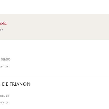
blic
rts
à 18h30
utenue
 de trianon
 18h30
utenue