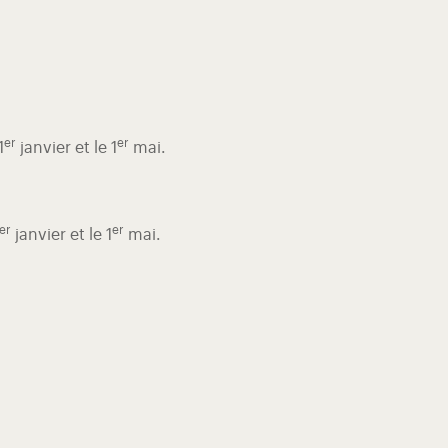
er
er
1
janvier et le 1
mai.
er
er
janvier et le 1
mai.