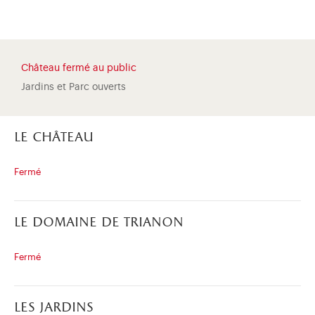
Château fermé au public
Jardins et Parc ouverts
le château
Fermé
le domaine de trianon
)
uvel onglet)
n nouvel onglet)
dans fenêtre modale)
otion de l'application (ouverture dans un nouvel onglet)
Fermé
les jardins