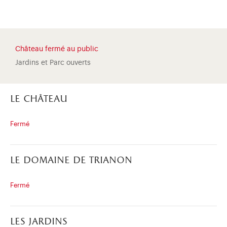
Château fermé au public
Jardins et Parc ouverts
le château
Fermé
le domaine de trianon
)
uvel onglet)
n nouvel onglet)
dans fenêtre modale)
otion de l'application (ouverture dans un nouvel onglet)
Fermé
les jardins