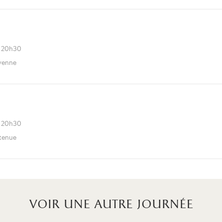
à 20h30
oyenne
à 20h30
utenue
voir une autre journée