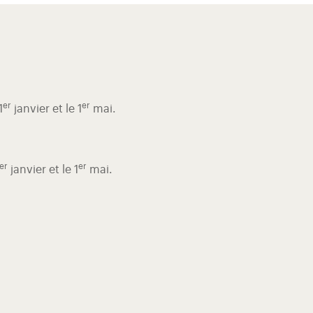
er
er
1
janvier et le 1
mai.
er
er
janvier et le 1
mai.