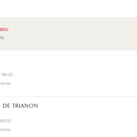
blic
rts
à 18h30
oyenne
 de trianon
 18h30
oyenne