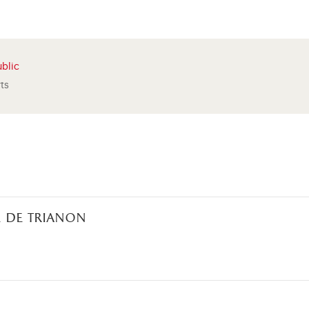
blic
rts
 de trianon