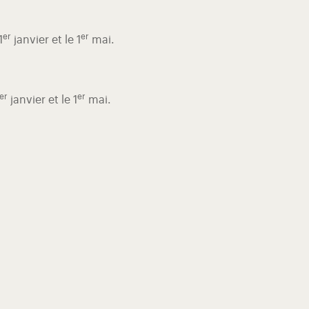
er
er
1
janvier et le 1
mai.
er
er
janvier et le 1
mai.