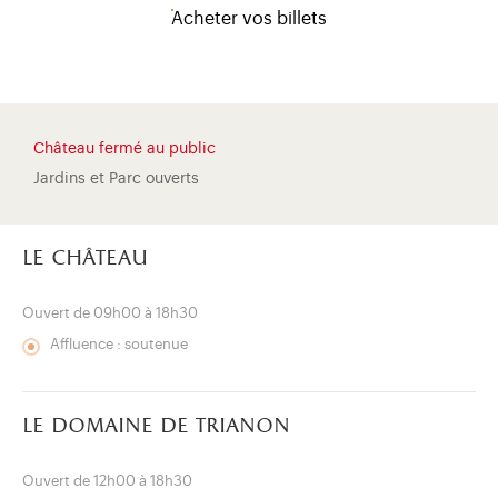
Acheter vos billets
Château fermé au public
Jardins et Parc ouverts
le château
Ouvert de 09h00 à 18h30
Affluence : soutenue
)
uvel onglet)
n nouvel onglet)
dans fenêtre modale)
otion de l'application (ouverture dans un nouvel onglet)
le domaine de trianon
Ouvert de 12h00 à 18h30