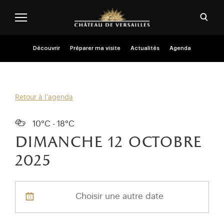
Aller au contenu principal
Personnaliser les cookies
Ouvri
Menu header second niveau (FR)
Découvrir
Préparer ma visite
Actualités
Agenda
Retour à l'agenda
10°C - 18°C
dimanche 12
octobre
2025
Choisir une autre date