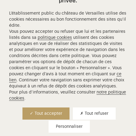
Visitez notre Instagram (ouvertur
Visitez notre WeChat (ou
Visitez notre Facebook (ouverture dans 
Visitez notre X (ouverture dans un no
Visitez notre YouTube (ouvert
privée.
L’établissement public du château de Versailles utilise des
cookies nécessaires au bon fonctionnement des sites qu’il
édite.
Château de Versailles Spectacles
Vous pouvez accepter ou refuser que lui et les partenaires
L'Opéra royal de Versailles
listés dans sa
politique cookies
utilisent des cookies
analytiques en vue de réaliser des statistiques de visites
Centre de recherche du château de Versailles
et pour améliorer votre expérience de navigation dans les
Centre de Musique Baroque de Versailles
conditions décrites dans cette politique. Vous pouvez
paramétrer vos options de dépôt de chacun de ces
Réseau des Résidences Royales Européenne
cookies en cliquant sur le bouton « Personnaliser ». Vous
Société des Amis de Versailles
pouvez changer d’avis à tout moment en cliquant sur
ce
Académie équestre nationale du domaine de Versailles
lien
. Continuer votre navigation sans exprimer votre choix
équivaut à un refus de dépôt des cookies analytiques.
Campus Versailles
Pour plus d’informations, veuillez consulter
notre politique
cookies
.
Tout accepter
Tout refuser
Personnaliser