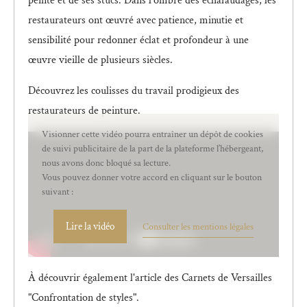
peinte et de ses stucs. Dans l’ombre des échafaudages, les
restaurateurs ont œuvré avec patience, minutie et
sensibilité pour redonner éclat et profondeur à une
œuvre vieille de plusieurs siècles.
Découvrez les coulisses du travail prodigieux des
restaurateurs de peinture.
Visionner cette vidéo pourra entraîner un dépôt de cookies
de suivi publicitaire de la part de la plateforme l’hébergeant,
nous avons donc bloqué sa lecture.
Vous pouvez donner votre accord en cliquant sur le bouton
suivant :
Lire la vidéo
Consulter les mentions légales
À découvrir également l'article des Carnets de Versailles
"Confrontation de styles".