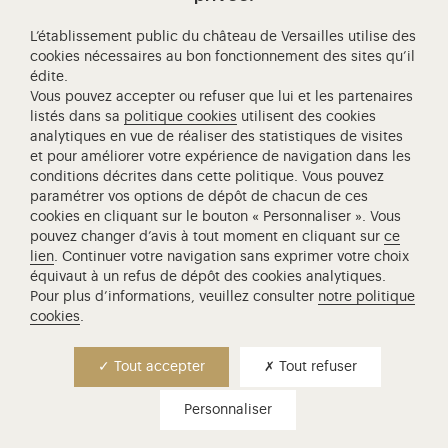
L’établissement public du château de Versailles utilise des
cookies nécessaires au bon fonctionnement des sites qu’il
édite.
Château de Versailles Spectacles
Vous pouvez accepter ou refuser que lui et les partenaires
L'Opéra royal de Versailles
listés dans sa
politique cookies
utilisent des cookies
analytiques en vue de réaliser des statistiques de visites
Centre de recherche du château de Versailles
et pour améliorer votre expérience de navigation dans les
Centre de Musique Baroque de Versailles
conditions décrites dans cette politique. Vous pouvez
paramétrer vos options de dépôt de chacun de ces
Réseau des Résidences Royales Européenne
cookies en cliquant sur le bouton « Personnaliser ». Vous
Société des Amis de Versailles
pouvez changer d’avis à tout moment en cliquant sur
ce
Académie équestre nationale du domaine de Versailles
lien
. Continuer votre navigation sans exprimer votre choix
équivaut à un refus de dépôt des cookies analytiques.
Campus Versailles
Pour plus d’informations, veuillez consulter
notre politique
cookies
.
Tout accepter
Tout refuser
Personnaliser