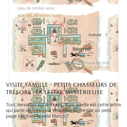
Lieu de rendez-vous
Aile des Ministres Nord
Durée
1h30
Gratuité
Gratuit pour les enfants de moins de 10 ans.Tarif ré
10 €
Réserver
Ce tarif s'applique en plus
du
droit d'entrée
.
visite famille - petits chasseurs de
trésors : la lettre mystérieuse
Tout Versailles est intrigué. Mais quelle est cette lettre
qui parle de trésors à Versailles écrite par un petit
page vénitien appelé Marco ?