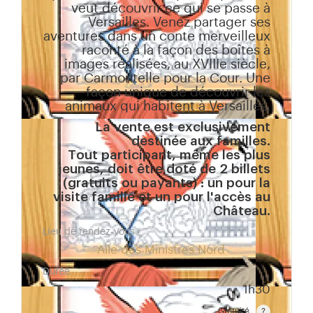
veut découvrir ce qui se passe à
Versailles. Venez partager ses
aventures dans un conte merveilleux
raconté à la façon des boîtes à
images réalisées, au XVIIIe siècle,
par Carmontelle pour la Cour. Une
façon unique de découvrir les
animaux qui habitent à Versailles.
La vente est exclusivement
destinée aux familles.
Tout participant, même les plus
jeunes, doit être doté de 2 billets
(gratuits ou payants) : un pour la
visite famille et un pour l'accès au
Château.
Lieu de rendez-vous
Aile des Ministres Nord
Durée
1h30
Gratuité