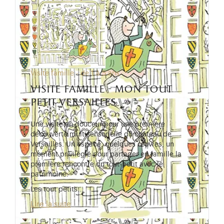
Visite famille - de 1 à 5 ans
visite famille - mon tout
petit versailles
Une visite en douceur pour une première
découverte multisensorielle du château de
Versailles. Un espace, quelques œuvres, un
moment privilégié pour partager en famille la
première rencontre du tout-petit avec le
patrimoine.
Les tout petits…
Lire la suite