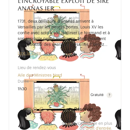
l'incroyable exploit de sire
ananas ier
1731, deux œilletons d’ananas arrivent à
Versailles par les petites portes. Louis XV les
confie avec soin à son jardinier Le Normand et à
son espiègle petite assistante. Mais comment
faire pousser des ananas à Versailles ? Venez…
Lire la suite
Lieu de rendez-vous
Aile des Ministres Nord
Durée
1h30
Gratuité
Gratuit pour les enfants de moins de 10 ans. Tarif r
10 €
Réserver
Ce tarif s'applique en plus
du
droit d'entrée
.