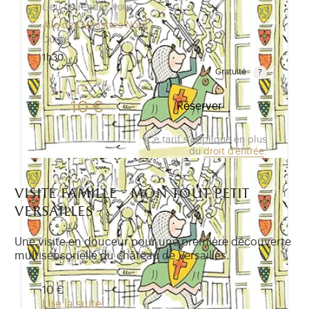
Lieu de rendez-vous
Aile des Ministres Nord
Durée
1h30
Gratuité
Gratuit pour les enfants de moins de 10 ans.Tarif ré
10 €
Réserver
Ce tarif s'applique en plus
du
droit d'entrée
.
visite famille - mon tout petit
versailles
Une visite en douceur pour une première découverte
multisensorielle du château de Versailles.
10 €
Lire la suite