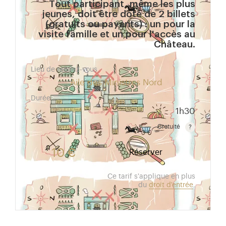
Tout participant, même les plus
jeunes, doit être doté de 2 billets
(gratuits ou payants) : un pour la
visite famille et un pour l'accès au
Château.
Lieu de rendez-vous
Aile des Ministres Nord
Durée
1h30
Gratuité
Gratuit pour les enfants de moins de 10 ans.Tarif ré
10 €
Réserver
Ce tarif s'applique en plus
du
droit d'entrée
.