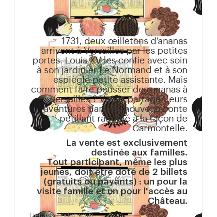
1731, deux œilletons d’ananas
arrivent à Versailles par les petites
portes. Louis XV les confie avec soin
à son jardinier Le Normand et à son
espiègle petite assistante. Mais
comment faire pousser des ananas à
Versailles ? Venez partager leurs
aventures dans ce nouveau conte
pétillant raconté à la façon de
Carmontelle.
La vente est exclusivement
destinée aux familles.
Tout participant, même les plus
jeunes, doit être doté de 2 billets
(gratuits ou payants) : un pour la
visite famille et un pour l'accès au
Château.
Lieu de rendez-vous