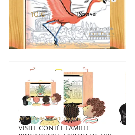
Gratuit pour les enfants de moins de 10 ans.Tarif ré
10 €
Réserver
Ce tarif s'applique en plus
du
droit d'entrée
.
Visite famille - à partir de 3 ans
visite contée famille -