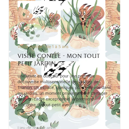
Visite contée - de 1 à 5 ans
visite contée - mon tout
petit jardin
Une visite en douceur pour une première
découverte multisensorielle des jardins de
Trianon. Un espace, quelques points de vue dans
les jardins, un moment privilégié pour partager
dans un cadre exceptionnel la première
rencontre du tout-petit avec…
Lire la suite
Lieu de rendez-vous