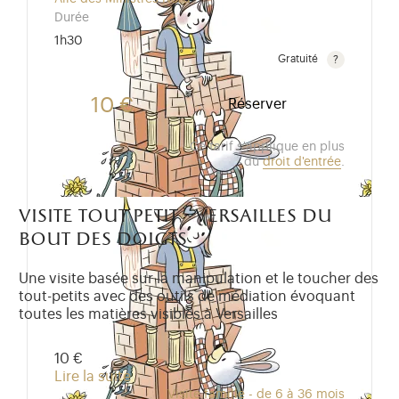
Durée
1h30
Gratuité
Gratuit pour les enfants de moins de 10 ans.Tarif ré
10 €
Réserver
Ce tarif s'applique en plus
du
droit d'entrée
.
visite tout petit - versailles du
bout des doigts
Une visite basée sur la manipulation et le toucher des
tout-petits avec des outils de médiation évoquant
toutes les matières visibles à Versailles
10 €
Lire la suite
Visite famille - de 6 à 36 mois