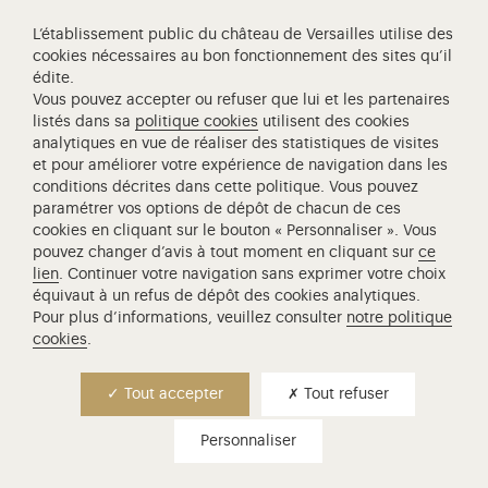
L’établissement public du château de Versailles utilise des
cookies nécessaires au bon fonctionnement des sites qu’il
édite.
Vous pouvez accepter ou refuser que lui et les partenaires
Visite famille - à partir de 5 ans
listés dans sa
politique cookies
utilisent des cookies
analytiques en vue de réaliser des statistiques de visites
visite famille - petites
et pour améliorer votre expérience de navigation dans les
histoires estivales
conditions décrites dans cette politique. Vous pouvez
paramétrer vos options de dépôt de chacun de ces
cookies en cliquant sur le bouton « Personnaliser ». Vous
Petites histoires, secrets bien gardés, anecdotes
pouvez changer d’avis à tout moment en cliquant sur
ce
surprenantes, venez découvrir lors de cette
lien
. Continuer votre navigation sans exprimer votre choix
promenade au hameau de la Reine la vie
équivaut à un refus de dépôt des cookies analytiques.
quotidienne de la Cour, à l'heure estivale. Une
Pour plus d’informations, veuillez consulter
notre politique
incursion en famille dans la vie fourmillante du
cookies
.
domaine de…
Lire la suite
Tout accepter
Tout refuser
Lieu de rendez-vous
Personnaliser
Petit Trianon
Durée