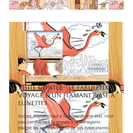
Visite contée - à partir de 3 ans
visite contée - le fabuleux
voyage d’un flamant rose à
lunettes
Isidore, flamant rose à lunettes de son état, n'est
pas comme tout le monde à la Ménagerie.
Malgré les avertissements de ses colocataires