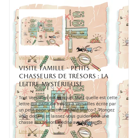
Visite famille - à partir de 3 ans
visite famille - petits
chasseurs de trésors : la
lettre mystérieuse
Tout Versailles est intrigué. Mais quelle est cette
lettre qui parle de trésors à Versailles écrite par
un petit page vénitien appelé Marco ? Plongez
vous dedans et laissez-vous guider pour une
chasse aux trésors inédite au château du…
Lire la suite