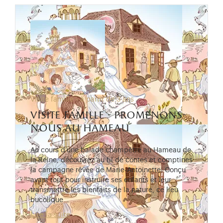
Visite famille - à partir de 3 ans
visite famille - promenons-
nous au hameau
Au cours d’une balade champêtre au Hameau de
la Reine, découvrez au fil de contes et comptines
la campagne rêvée de Marie-Antoinette. Conçu
avant tout pour instruire ses enfants et leur
transmettre les bienfaits de la nature, ce lieu
bucolique…
Lire la suite