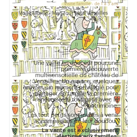
Visite famille - de 1 à 5 ans
Visite famille - Mon tout petit Versailles
Une visite en douceur pour une
première découverte
multisensorielle du château de
Versailles. Un espace, quelques
œuvres, un moment privilégié pour
partager en famille la première
rencontre du tout-petit avec le
patrimoine.
Les tout petits sont invités à venir
accompagnés de leur doudou.
La vente est exclusivement
destinée aux familles.