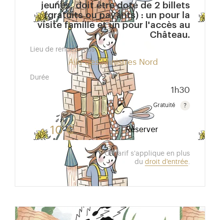
jeunes, doit être doté de 2 billets
(gratuits ou payants) : un pour la
visite famille et un pour l'accès au
Château.
Lieu de rendez-vous
Aile des Ministres Nord
Durée
1h30
Gratuité
Gratuit pour les enfants de moins de 10 ans.Tarif ré
10 €
Réserver
Ce tarif s'applique en plus
du
droit d'entrée
.