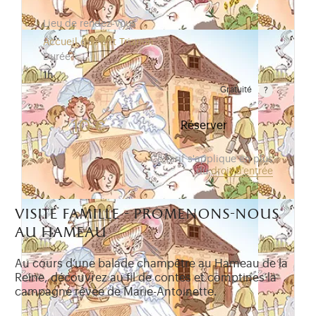
Lieu de rendez-vous
Accueil du Petit Trianon
Durée
1h
Gratuité
Gratuit pour les enfants de moins de 10 ans. Tarif r
10 €
Réserver
Ce tarif s'applique en plus
du
droit d'entrée
visite famille - promenons-nous
au hameau
Au cours d’une balade champêtre au Hameau de la
Reine, découvrez au fil de contes et comptines la
campagne rêvée de Marie-Antoinette.