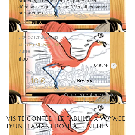
prudents, il ne tient pas en place et veut
découvrir ce qui se passe à Versailles. Venez
partager ses…
Lire la suite
Lieu de rendez-vous
Aile des Ministres Nord
Durée
1h30
Gratuité
Gratuit pour les enfants de moins de 10 ans.Tarif ré
10 €
Réserver
Ce tarif s'applique en plus
du
droit d'entrée
.
visite contée - le fabuleux voyage
d’un flamant rose à lunettes