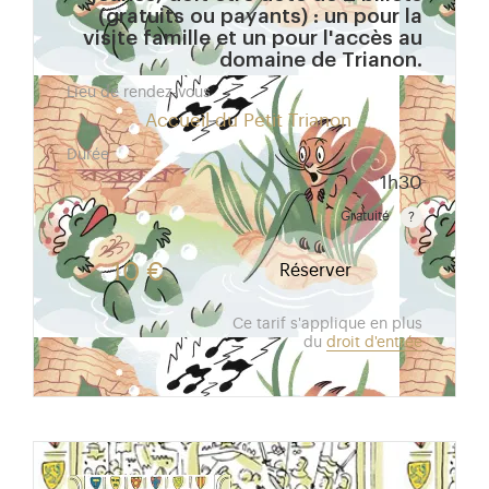
(gratuits ou payants) : un pour la
visite famille et un pour l'accès au
domaine de Trianon.
Lieu de rendez-vous
Accueil du Petit Trianon
Durée
1h30
Gratuité
Gratuit pour les enfants de moins de 10 ans. Tarif r
10 €
Réserver
Ce tarif s'applique en plus
du
droit d'entrée