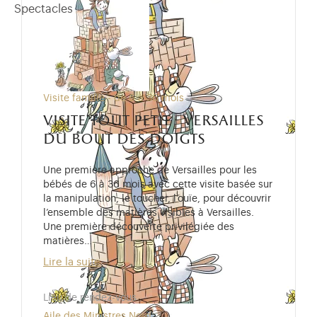
Spectacles
Visite famille - de 6 à 36 mois
visite tout petit - versailles
du bout des doigts
Une première approche de Versailles pour les
bébés de 6 à 36 mois avec cette visite basée sur
la manipulation, le toucher, l’ouïe, pour découvrir
l’ensemble des matières visibles à Versailles.
Une première découverte privilégiée des
matières…
Lire la suite
Lieu de rendez-vous
Aile des Ministres Nord