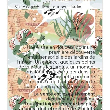
Visite contée - Mon tout petit Jardin
Une visite en douceur pour une
première découverte
multisensorielle des jardins de
Trianon. Un espace, quelques points
de vue dans les jardins, un moment
privilégié pour partager dans un
cadre exceptionnel la première
rencontre du tout-petit avec le
patrimoine naturel de Versailles.
La vente est exclusivement
destinée aux familles.
Tout participant, même les plus
jeunes, doit être doté de 2 billets