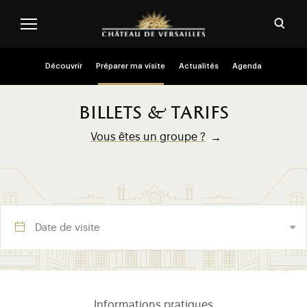
Aller au contenu principal
Personnaliser les cookies
Ouvri
Menu header second niveau (FR)
Découvrir
Préparer ma visite
Actualités
Agenda
billets & tarifs
Vous êtes un groupe ?
Visite section (FR)
Informations pratiques