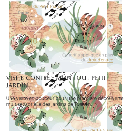
Accueil du Petit Trianon
Durée
1h30
Gratuité
Gratuit pour les enfants de moins de 10 ans. Tarif r
10 €
Réserver
Ce tarif s'applique en plus
du
droit d'entrée
visite contée - mon tout petit
jardin
Une visite en douceur pour une première découverte
multisensorielle des jardins de Trianon.
10 €
Lire la suite
Visite contée - de 1 à 5 ans