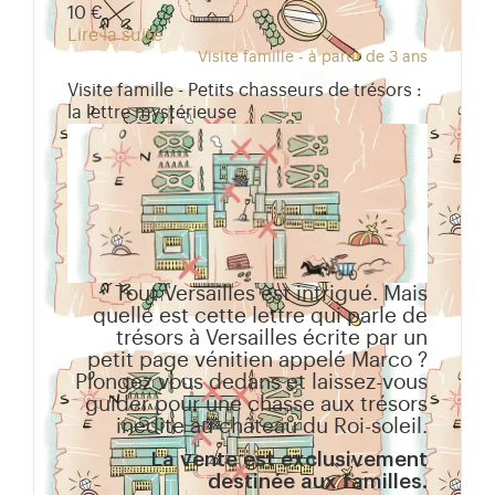
10 €
Lire la suite
Visite famille - à partir de 3 ans
Visite famille - Petits chasseurs de trésors :
la lettre mystérieuse
Tout Versailles est intrigué. Mais
quelle est cette lettre qui parle de
trésors à Versailles écrite par un
petit page vénitien appelé Marco ?
Plongez vous dedans et laissez-vous
guider pour une chasse aux trésors
inédite au château du Roi-soleil.
La vente est exclusivement
destinée aux familles.