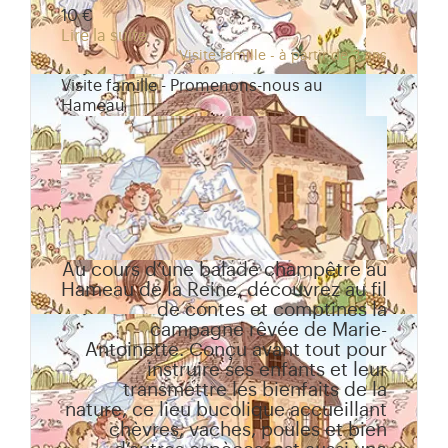
10 €
Lire la suite
Visite famille - à partir de 3 ans
Visite famille - Promenons-nous au
Hameau
Au cours d’une balade champêtre au
Hameau de la Reine, découvrez au fil
de contes et comptines la
campagne rêvée de Marie-
Antoinette. Conçu avant tout pour
instruire ses enfants et leur
transmettre les bienfaits de la
nature, ce lieu bucolique accueillant
chèvres, vaches, poules et bien