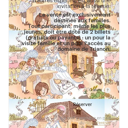
d’autres espèces, est aussi une
invitation à la rêverie.
La vente est exclusivement
destinée aux familles.
Tout participant, même les plus
jeunes, doit être doté de 2 billets
(gratuits ou payants) : un pour la
visite famille et un pour l'accès au
domaine de Trianon.
Lieu de rendez-vous
Accueil du Petit Trianon
Durée
1h
Gratuité
Gratuit pour les enfants de moins de 10 ans. Tarif r
10 €
Réserver
Ce tarif s'applique en plus
du
droit d'entrée