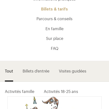
Billets & tarifs
Parcours & conseils
En famille
Sur place
FAQ
Tout
Billets d'entrée
Visites guidées
)
uvel onglet)
n nouvel onglet)
dans fenêtre modale)
otion de l'application (ouverture dans un nouvel onglet)
Activités famille
Activités 18-25 ans