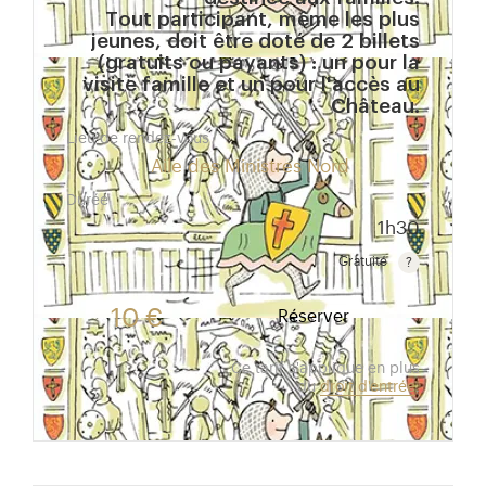
Tout participant, même les plus
jeunes, doit être doté de 2 billets
(gratuits ou payants) : un pour la
visite famille et un pour l'accès au
Château.
Lieu de rendez-vous
Aile des Ministres Nord
Durée
1h30
Gratuité
Gratuit pour les enfants de moins de 10 ans.Tarif ré
10 €
Réserver
Ce tarif s'applique en plus
du
droit d'entrée
.