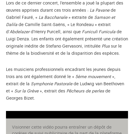
Lors de ce dernier concert, l'ensemble a joué la plupart des
œuvres apprises durant ces trois années :
La Pavane
de
Gabriel Fauré, «
La Bacchanale
» extraite de
Samson et
Dalila
de Camille Saint-Saëns, « Le Rondeau » extrait
d'
Abdelazer
d'Henry Purcell, ainsi que
Funiculi Funicula
de
Luigi Denza. Les enfants ont également présenté une création
originale inédite de Stefano Gervasoni, intitulée
Plus
sur le
thème de la biodiversité et de la disparition des espèces.
Les musiciens professionnels encadrant les jeunes depuis
trois ans ont également donné le «
5ème mouvement
»,
extrait de la
Symphonie Pastorale
de Ludwig van Beethoven
et «
Sur la Grève
», extrait des
Pêcheurs de perles
de
Georges Bizet.
Visionner cette vidéo pourra entraîner un dépôt de
cookies de suivi publicitaire de la part de la plateforme