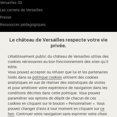
Versailles 3D
Les carnets de Versailles
Presse
Ressources pédagogiques
Le château de Versailles respecte votre vie
Visitez notre page de
Visitez notre Instagram (ouvertur
Visitez notre WeChat (ou
Visitez notre Facebook (ouverture dans 
Visitez notre X (ouverture dans un no
Visitez notre YouTube (ouvert
privée.
L’établissement public du château de Versailles utilise des
cookies nécessaires au bon fonctionnement des sites qu’il
édite.
Château de Versailles Spectacles
Vous pouvez accepter ou refuser que lui et les partenaires
L'Opéra royal de Versailles
listés dans sa
politique cookies
utilisent des cookies
analytiques en vue de réaliser des statistiques de visites
Centre de recherche du château de Versailles
et pour améliorer votre expérience de navigation dans les
Centre de Musique Baroque de Versailles
conditions décrites dans cette politique. Vous pouvez
paramétrer vos options de dépôt de chacun de ces
Réseau des Résidences Royales Européenne
cookies en cliquant sur le bouton « Personnaliser ». Vous
Société des Amis de Versailles
pouvez changer d’avis à tout moment en cliquant sur
ce
Académie équestre nationale du domaine de Versailles
lien
. Continuer votre navigation sans exprimer votre choix