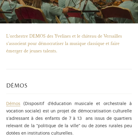
L’orchestre DEMOS des Yvelines et le château de Versailles
s’associent pour démocratiser la musique classique et faire
émerger de jeunes talents.
démos
Démos
(Dispositif d’éducation musicale et orchestrale à
)
uvel onglet)
n nouvel onglet)
dans fenêtre modale)
otion de l'application (ouverture dans un nouvel onglet)
vocation sociale) est un projet de démocratisation culturelle
s’adressant à des enfants de 7 à 13 ans issus de quartiers
relevant de la "politique de la ville" ou de zones rurales peu
dotées en institutions culturelles.