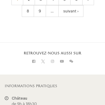
8
9
…
suivant ›
Page
Page
Page suivante
retrouvez-nous aussi sur
Visitez notre Facebook (ouverture dans u
Visitez notre X (ouverture dans un 
Visitez notre Instagram (ouver
Visitez notre WeChat (ou
Visitez notre Insta
informations pratiques
Château
de 9h à 18h30