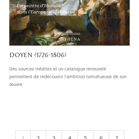
doyen (1726-1806)
Des sources inédites et un catalogue renouvelé
permettent de redécouvrir l’ambition tumultueuse de son
œuvre.
pagination
1
2
3
4
5
6
7
Page courante
Page
Page
Page
Page
Page
Page