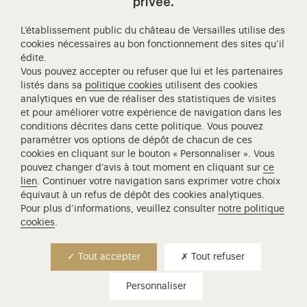
Visitez notre page de
Visitez notre Instagram (ouvertur
Visitez notre WeChat (ou
Visitez notre Facebook (ouverture dans 
Visitez notre X (ouverture dans un no
Visitez notre YouTube (ouvert
privée.
L’établissement public du château de Versailles utilise des
cookies nécessaires au bon fonctionnement des sites qu’il
édite.
Château de Versailles Spectacles
Vous pouvez accepter ou refuser que lui et les partenaires
L'Opéra royal de Versailles
listés dans sa
politique cookies
utilisent des cookies
analytiques en vue de réaliser des statistiques de visites
Centre de recherche du château de Versailles
et pour améliorer votre expérience de navigation dans les
Centre de Musique Baroque de Versailles
conditions décrites dans cette politique. Vous pouvez
paramétrer vos options de dépôt de chacun de ces
Réseau des Résidences Royales Européenne
cookies en cliquant sur le bouton « Personnaliser ». Vous
Société des Amis de Versailles
pouvez changer d’avis à tout moment en cliquant sur
ce
Académie équestre nationale du domaine de Versailles
lien
. Continuer votre navigation sans exprimer votre choix
équivaut à un refus de dépôt des cookies analytiques.
Campus Versailles
Pour plus d’informations, veuillez consulter
notre politique
cookies
.
Tout accepter
Tout refuser
Personnaliser