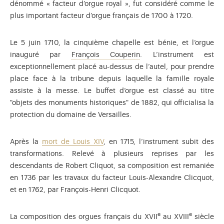
dénommé « facteur d’orgue royal », fut considéré comme le
plus important facteur d’orgue français de 1700 à 1720.
Le 5 juin 1710, la cinquième chapelle est bénie, et l’orgue
François Couperin est co
inauguré par
François Couperin
. L’instrument est
exceptionnellement placé au-dessus de l’autel, pour prendre
place face à la tribune depuis laquelle la famille royale
assiste à la messe. Le buffet d’orgue est classé au titre
"objets des monuments historiques" de 1882, qui officialisa la
protection du domaine de Versailles.
Après la
mort de Louis XIV
, en 1715, l’instrument subit des
transformations. Relevé à plusieurs reprises par les
descendants de Robert Cliquot, sa composition est remaniée
en 1736 par les travaux du facteur Louis-Alexandre Clicquot,
et en 1762, par François-Henri Clicquot.
e
e
La composition des orgues français du XVII
au XVIII
siècle