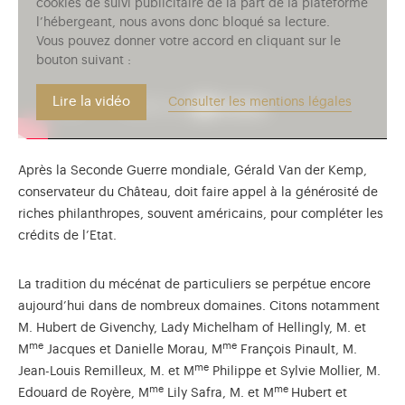
cookies de suivi publicitaire de la part de la plateforme
l’hébergeant, nous avons donc bloqué sa lecture.
Vous pouvez donner votre accord en cliquant sur le
bouton suivant :
Lire la vidéo
Consulter les mentions légales
Après la Seconde Guerre mondiale, Gérald Van der Kemp,
conservateur du Château, doit faire appel à la générosité de
riches philanthropes, souvent américains, pour compléter les
crédits de l’Etat.
La tradition du mécénat de particuliers se perpétue encore
aujourd’hui dans de nombreux domaines. Citons notamment
M. Hubert de Givenchy, Lady Michelham of Hellingly, M. et
me
me
M
Jacques et Danielle Morau, M
François Pinault, M.
me
Jean-Louis Remilleux, M. et M
Philippe et Sylvie Mollier, M.
me
me
Edouard de Royère, M
Lily Safra, M. et M
Hubert et