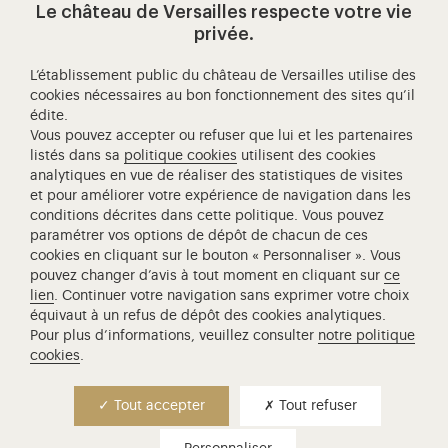
Le château de Versailles respecte votre vie
Visitez notre page de
Visitez notre Instagram (ouvertur
Visitez notre WeChat (ou
Visitez notre Facebook (ouverture dans 
Visitez notre X (ouverture dans un no
Visitez notre YouTube (ouvert
privée.
L’établissement public du château de Versailles utilise des
cookies nécessaires au bon fonctionnement des sites qu’il
édite.
Château de Versailles Spectacles
Vous pouvez accepter ou refuser que lui et les partenaires
L'Opéra royal de Versailles
listés dans sa
politique cookies
utilisent des cookies
analytiques en vue de réaliser des statistiques de visites
Centre de recherche du château de Versailles
et pour améliorer votre expérience de navigation dans les
Centre de Musique Baroque de Versailles
conditions décrites dans cette politique. Vous pouvez
paramétrer vos options de dépôt de chacun de ces
Réseau des Résidences Royales Européenne
cookies en cliquant sur le bouton « Personnaliser ». Vous
Société des Amis de Versailles
pouvez changer d’avis à tout moment en cliquant sur
ce
Académie équestre nationale du domaine de Versailles
lien
. Continuer votre navigation sans exprimer votre choix
équivaut à un refus de dépôt des cookies analytiques.
Campus Versailles
Pour plus d’informations, veuillez consulter
notre politique
cookies
.
Tout accepter
Tout refuser