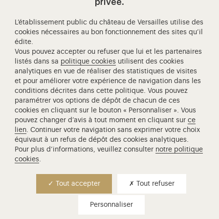
Visitez notre page de
Visitez notre Instagram (ouvertur
Visitez notre WeChat (ou
Visitez notre Facebook (ouverture dans 
Visitez notre X (ouverture dans un no
Visitez notre YouTube (ouvert
privée.
L’établissement public du château de Versailles utilise des
cookies nécessaires au bon fonctionnement des sites qu’il
édite.
Château de Versailles Spectacles
Vous pouvez accepter ou refuser que lui et les partenaires
L'Opéra royal de Versailles
listés dans sa
politique cookies
utilisent des cookies
analytiques en vue de réaliser des statistiques de visites
Centre de recherche du château de Versailles
et pour améliorer votre expérience de navigation dans les
Centre de Musique Baroque de Versailles
conditions décrites dans cette politique. Vous pouvez
paramétrer vos options de dépôt de chacun de ces
Réseau des Résidences Royales Européenne
cookies en cliquant sur le bouton « Personnaliser ». Vous
Société des Amis de Versailles
pouvez changer d’avis à tout moment en cliquant sur
ce
Académie équestre nationale du domaine de Versailles
lien
. Continuer votre navigation sans exprimer votre choix
équivaut à un refus de dépôt des cookies analytiques.
Campus Versailles
Pour plus d’informations, veuillez consulter
notre politique
cookies
.
Tout accepter
Tout refuser
Personnaliser