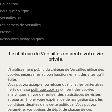
Collections
Boutique en ligne
Versailles 3D
Les carnets de Versailles
Presse
Ressources pédagogiques
Le château de Versailles respecte votre vie
Visitez notre page de
Visitez notre Instagram (ouvertur
Visitez notre WeChat (ou
Visitez notre Facebook (ouverture dans 
Visitez notre X (ouverture dans un no
Visitez notre YouTube (ouvert
privée.
L’établissement public du château de Versailles utilise des
cookies nécessaires au bon fonctionnement des sites qu’il
édite.
Château de Versailles Spectacles
Vous pouvez accepter ou refuser que lui et les partenaires
L'Opéra royal de Versailles
listés dans sa
politique cookies
utilisent des cookies
analytiques en vue de réaliser des statistiques de visites
Centre de recherche du château de Versailles
et pour améliorer votre expérience de navigation dans les
Centre de Musique Baroque de Versailles
conditions décrites dans cette politique. Vous pouvez
paramétrer vos options de dépôt de chacun de ces
Réseau des Résidences Royales Européenne