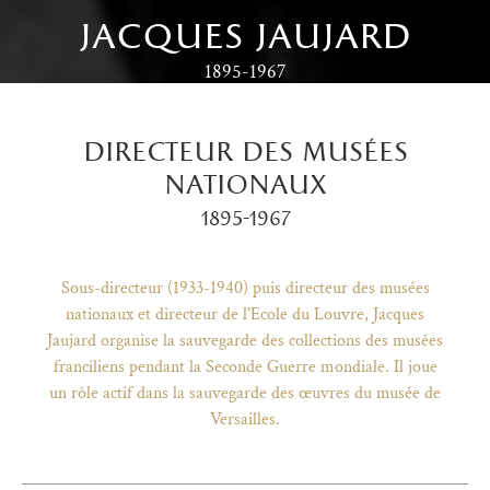
jacques jaujard
1895-1967
directeur des musées
nationaux
1895-1967
Sous-directeur (1933-1940) puis directeur des musées
nationaux et directeur de l'Ecole du Louvre, Jacques
Jaujard organise la sauvegarde des collections des musées
franciliens pendant la Seconde Guerre mondiale. Il joue
)
uvel onglet)
n nouvel onglet)
dans fenêtre modale)
otion de l'application (ouverture dans un nouvel onglet)
un rôle actif dans la sauvegarde des œuvres du musée de
Versailles.