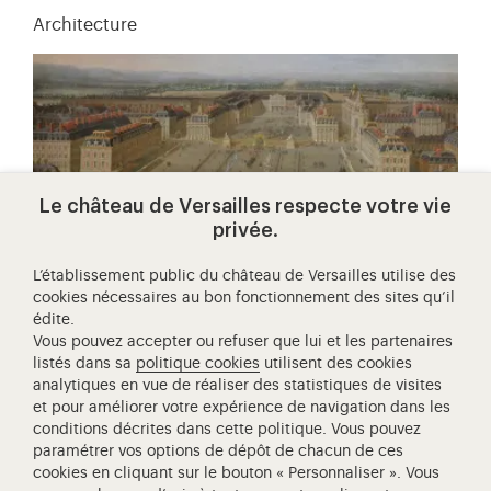
Architecture
Le château de Versailles respecte votre vie
privée.
L’établissement public du château de Versailles utilise des
cookies nécessaires au bon fonctionnement des sites qu’il
édite.
Vous pouvez accepter ou refuser que lui et les partenaires
la construction du château de
listés dans sa
politique cookies
utilisent des cookies
versailles
analytiques en vue de réaliser des statistiques de visites
et pour améliorer votre expérience de navigation dans les
Au même rythme des successions au trône, le château
conditions décrites dans cette politique. Vous pouvez
de Versailles a connu une succession de travaux
paramétrer vos options de dépôt de chacun de ces
faisant de lui aujourd'hui,…
cookies en cliquant sur le bouton « Personnaliser ». Vous