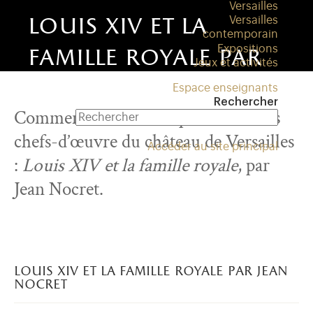
Versailles
louis xiv et la
Versailles
contemporain
Expositions
famille royale par
Jeux et activités
jean nocret
Espace enseignants
Rechercher
Commentaire et description d’un des
chefs-d’œuvre du château de Versailles
Accéder au site principal
:
Louis XIV et la famille royale
, par
Jean Nocret.
louis xiv et la famille royale par jean
nocret