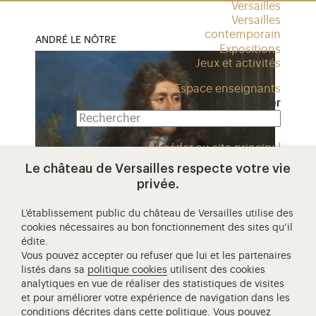
Versailles
Versailles
contemporain
ANDRÉ LE NÔTRE
Expositions
Jeux et activités
Espace enseignants
Rechercher
Accéder au site principal
Le château de Versailles respecte votre vie
privée.
L’établissement public du château de Versailles utilise des
andré le nôtre
cookies nécessaires au bon fonctionnement des sites qu’il
édite.
André Le Nôtre
Vous pouvez accepter ou refuser que lui et les partenaires
listés dans sa
politique cookies
utilisent des cookies
analytiques en vue de réaliser des statistiques de visites
et pour améliorer votre expérience de navigation dans les
conditions décrites dans cette politique. Vous pouvez