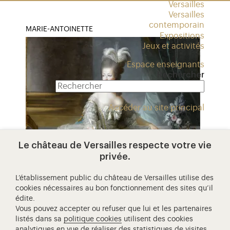
Versailles
Versailles
contemporain
MARIE-ANTOINETTE
Expositions
Jeux et activités
Espace enseignants
Rechercher
Accéder au site principal
Le château de Versailles respecte votre vie
privée.
portrait de marie-antoinette,
reine de france (1755-1793)
L’établissement public du château de Versailles utilise des
cookies nécessaires au bon fonctionnement des sites qu’il
Une icone au destin tragique, Marie-Antoinette,
édite.
reine de France (1755-1793).
Vous pouvez accepter ou refuser que lui et les partenaires
listés dans sa
politique cookies
utilisent des cookies
analytiques en vue de réaliser des statistiques de visites