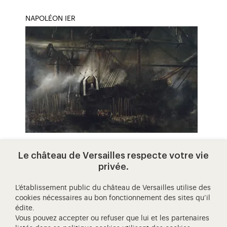
NAPOLÉON IER
transbordement des cendres de
Le château de Versailles respecte votre vie
napoléon ier à bord de la belle
privée.
poule, 15 octobre 1840
Parcourez le XIXe siècle à travers des œuvres
L’établissement public du château de Versailles utilise des
cookies nécessaires au bon fonctionnement des sites qu’il
conservées dans les salles de l’Attique du Nord
édite.
du château de Versailles.
Vous pouvez accepter ou refuser que lui et les partenaires