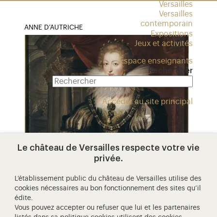
Versailles
Versailles
contemporain
ANNE D’AUTRICHE
Expositions
Jeux et activités
Espace enseignants
Rechercher
Accéder au site principal
Le château de Versailles respecte votre vie
portrait d'anne d’autriche, reine
privée.
de france (1601-1666)
Couronnée Reine de France et de Navarre en
L’établissement public du château de Versailles utilise des
cookies nécessaires au bon fonctionnement des sites qu’il
1615, Anne d’Autriche marque l’histoire pour
édite.
avoir donné naissance au Roi-Soleil et…
Vous pouvez accepter ou refuser que lui et les partenaires