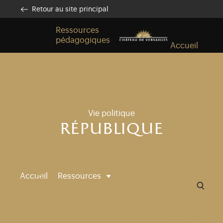
Aller au contenu principal
Personnaliser les cookies
Retour au site principal
Ressources
pédagogiques
Accueil
Ressources
Château de
Versailles et de
Trianon
Jardins et
environnement
Vie politique
Rois et reines à
république
Versailles
Personnages
emblématiques
Domaines
artistiques
Espace
Accueil
Ressources
Chefs d’œuvre
seignants
Vie politique
Sciences et
techniques
Métiers de