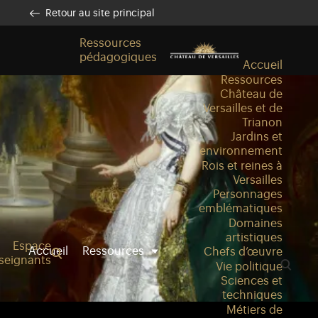
Aller au contenu principal
Personnaliser les cookies
Retour au site principal
Ressources
pédagogiques
Accueil
Ressources
Château de
Versailles et de
Trianon
Jardins et
environnement
Rois et reines à
Versailles
Personnages
emblématiques
Domaines
artistiques
Espace
Accueil
Ressources
Chefs d’œuvre
seignants
Vie politique
Sciences et
techniques
Métiers de