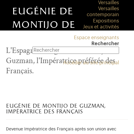
Versailles
eugénie de
Versailles
contemporain
Expositions
montijo de
Jeux et activités
guzman,
Espace enseignants
Rechercher
L'Espagnole Eugénie de Montijo de
impératrice des
Guzman, l'Impératrice préférée des
français (1829-1920)
Accéder au site principal
Français.
eugénie de montijo de guzman,
impératrice des français
Devenue Impératrice des Français après son union avec