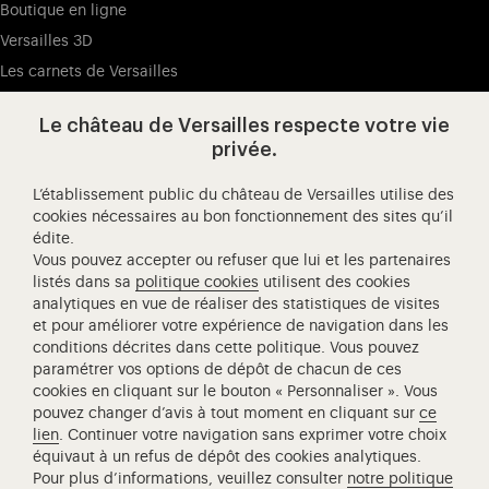
Boutique en ligne
Versailles 3D
Les carnets de Versailles
Presse
Le château de Versailles respecte votre vie
Ressources pédagogiques
privée.
L’établissement public du château de Versailles utilise des
Visitez notre Facebook (ouverture dans un nouvel onglet
Visitez notre X (ouverture dans un nouvel ongle
Visitez notre Instagram (ouverture d
Visitez notre YouTube (ouv
Visitez notre W
Visi
cookies nécessaires au bon fonctionnement des sites qu’il
édite.
Château de Versailles Spectacles
Vous pouvez accepter ou refuser que lui et les partenaires
L'Opéra royal de Versailles
listés dans sa
politique cookies
utilisent des cookies
analytiques en vue de réaliser des statistiques de visites
Centre de recherche du château de Versailles
et pour améliorer votre expérience de navigation dans les
Centre de Musique Baroque de Versailles
conditions décrites dans cette politique. Vous pouvez
paramétrer vos options de dépôt de chacun de ces
Réseau des Résidences Royales Européenne
cookies en cliquant sur le bouton « Personnaliser ». Vous
Société des Amis de Versailles
pouvez changer d’avis à tout moment en cliquant sur
ce
Académie équestre nationale du domaine de Versailles
lien
. Continuer votre navigation sans exprimer votre choix
équivaut à un refus de dépôt des cookies analytiques.
Campus Versailles
Pour plus d’informations, veuillez consulter
notre politique