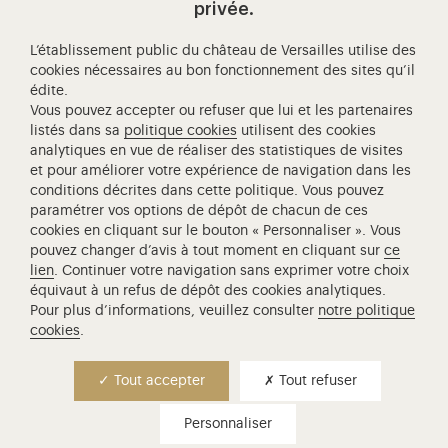
privée.
L’établissement public du château de Versailles utilise des
Visitez notre Facebook (ouverture dans un nouvel onglet
Visitez notre X (ouverture dans un nouvel ongle
Visitez notre Instagram (ouverture d
Visitez notre YouTube (ouv
Visitez notre W
Visi
cookies nécessaires au bon fonctionnement des sites qu’il
édite.
Château de Versailles Spectacles
Vous pouvez accepter ou refuser que lui et les partenaires
L'Opéra royal de Versailles
listés dans sa
politique cookies
utilisent des cookies
analytiques en vue de réaliser des statistiques de visites
Centre de recherche du château de Versailles
et pour améliorer votre expérience de navigation dans les
Centre de Musique Baroque de Versailles
conditions décrites dans cette politique. Vous pouvez
paramétrer vos options de dépôt de chacun de ces
Réseau des Résidences Royales Européenne
cookies en cliquant sur le bouton « Personnaliser ». Vous
Société des Amis de Versailles
pouvez changer d’avis à tout moment en cliquant sur
ce
Académie équestre nationale du domaine de Versailles
lien
. Continuer votre navigation sans exprimer votre choix
équivaut à un refus de dépôt des cookies analytiques.
Campus Versailles
Pour plus d’informations, veuillez consulter
notre politique
cookies
.
Contact presse
Tout accepter
Tout refuser
+33 (0)1 30 83 75 21
presse@chateauversailles.fr
Copier
Personnaliser
Recevez nos communiqués