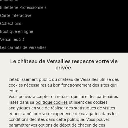
Billetterie Professionnels
Carte interactive
Collections
Boutique en ligne
Versailles 3D
Les carnets de Versailles
Presse
Le château de Versailles respecte votre vie
Ressources pédagogiques
privée.
L’établissement public du château de Versailles utilise des
Visitez notre Facebook (ouverture dans un nouvel onglet
Visitez notre X (ouverture dans un nouvel ongle
Visitez notre Instagram (ouverture d
Visitez notre YouTube (ouv
Visitez notre W
Visi
cookies nécessaires au bon fonctionnement des sites qu’il
édite.
Château de Versailles Spectacles
Vous pouvez accepter ou refuser que lui et les partenaires
L'Opéra royal de Versailles
listés dans sa
politique cookies
utilisent des cookies
analytiques en vue de réaliser des statistiques de visites
Centre de recherche du château de Versailles
et pour améliorer votre expérience de navigation dans les
Centre de Musique Baroque de Versailles
conditions décrites dans cette politique. Vous pouvez
paramétrer vos options de dépôt de chacun de ces
Réseau des Résidences Royales Européenne