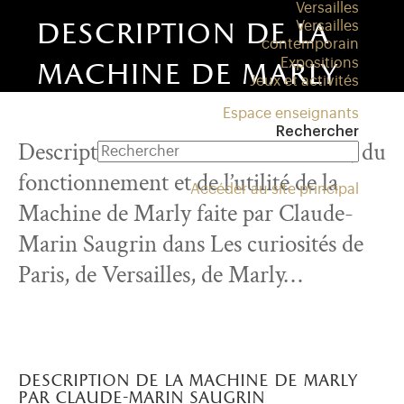
Versailles
description de la
Versailles
contemporain
Expositions
machine de marly
Jeux et activités
par claude-marin
Espace enseignants
Rechercher
Description détaillée de la structure, du
saugrin
fonctionnement et de l’utilité de la
Accéder au site principal
Machine de Marly faite par Claude-
Marin Saugrin dans Les curiosités de
Paris, de Versailles, de Marly…
description de la machine de marly
par claude-marin saugrin