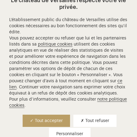
Le château de Versailles respecte votre vie
privée.
L’établissement public du château de Versailles utilise des
cookies nécessaires au bon fonctionnement des sites qu’il
édite.
Vous pouvez accepter ou refuser que lui et les partenaires
listés dans sa
politique cookies
utilisent des cookies
le système ingénieux de la machine
analytiques en vue de réaliser des statistiques de visites
de marly
et pour améliorer votre expérience de navigation dans les
conditions décrites dans cette politique. Vous pouvez
Un dossier pédagogique et une image active pour
paramétrer vos options de dépôt de chacun de ces
découvrir les secrets de la machine de Marly.
cookies en cliquant sur le bouton « Personnaliser ». Vous
pouvez changer d’avis à tout moment en cliquant sur
ce
lien
. Continuer votre navigation sans exprimer votre choix
équivaut à un refus de dépôt des cookies analytiques.
Pour plus d’informations, veuillez consulter
notre politique
cookies
.
Accéder au site principal
Mentions légales
RGPD
Tout accepter
Tout refuser
Personnaliser