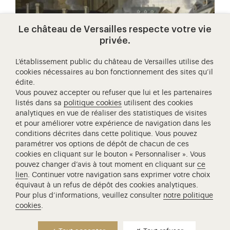
Le château de Versailles respecte votre vie
privée.
L’établissement public du château de Versailles utilise des
cookies nécessaires au bon fonctionnement des sites qu’il
édite.
Vous pouvez accepter ou refuser que lui et les partenaires
le bac à versailles - la révolution
listés dans sa
politique cookies
utilisent des cookies
française
analytiques en vue de réaliser des statistiques de visites
et pour améliorer votre expérience de navigation dans les
Le château de Versailles propose aux classes de
conditions décrites dans cette politique. Vous pouvez
Première et de Terminale d’approfondir leur
paramétrer vos options de dépôt de chacun de ces
programme d’Histoire. De la…
cookies en cliquant sur le bouton « Personnaliser ». Vous
pouvez changer d’avis à tout moment en cliquant sur
ce
lien
. Continuer votre navigation sans exprimer votre choix
équivaut à un refus de dépôt des cookies analytiques.
Pour plus d’informations, veuillez consulter
notre politique
cookies
.
Accéder au site principal
Mentions légales
RGPD