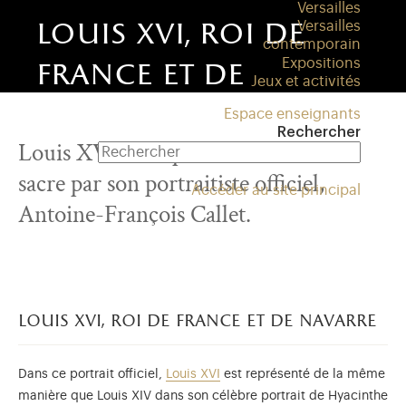
Versailles
louis xvi, roi de
Versailles
contemporain
Expositions
france et de
Jeux et activités
navarre
Espace enseignants
Rechercher
Louis XVI est représenté en habit de
sacre par son portraitiste officiel,
Accéder au site principal
Antoine-François Callet.
louis xvi, roi de france et de navarre
Dans ce portrait officiel,
Louis XVI
est représenté de la même
manière que Louis XIV dans son célèbre portrait de Hyacinthe