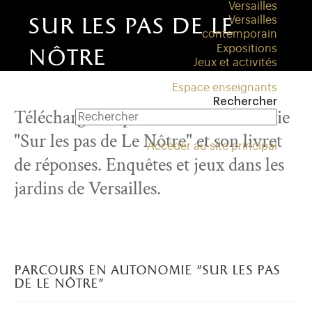
Versailles
sur les pas de le
Versailles
contemporain
Expositions
nôtre
Jeux et activités
Espace enseignants
Rechercher
Téléchargez le parcours en autonomie
"Sur les pas de Le Nôtre" et son livret
Accéder au site principal
de réponses. Enquêtes et jeux dans les
jardins de Versailles.
parcours en autonomie "sur les pas
de le nôtre"