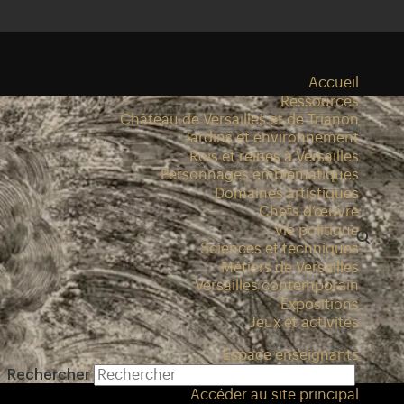
Accueil
Ressources
Château de Versailles et de Trianon
Jardins et environnement
Rois et reines à Versailles
Personnages emblématiques
Domaines artistiques
Chefs d’œuvre
Vie politique
Sciences et techniques
Métiers de Versailles
Versailles contemporain
Expositions
Jeux et activités
Espace enseignants
Rechercher
Accéder au site principal