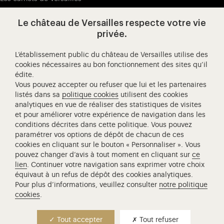
Presse
Le château de Versailles respecte votre vie
Ressources pédagogiques
privée.
L’établissement public du château de Versailles utilise des
Visitez notre Facebook (ouverture dans un nouvel onglet
Visitez notre X (ouverture dans un nouvel ongle
Visitez notre Instagram (ouverture d
Visitez notre YouTube (ouv
Visitez notre W
Visi
cookies nécessaires au bon fonctionnement des sites qu’il
édite.
Château de Versailles Spectacles
Vous pouvez accepter ou refuser que lui et les partenaires
L'Opéra royal de Versailles
listés dans sa
politique cookies
utilisent des cookies
analytiques en vue de réaliser des statistiques de visites
Centre de recherche du château de Versailles
et pour améliorer votre expérience de navigation dans les
Centre de Musique Baroque de Versailles
conditions décrites dans cette politique. Vous pouvez
paramétrer vos options de dépôt de chacun de ces
Réseau des Résidences Royales Européenne
cookies en cliquant sur le bouton « Personnaliser ». Vous
Société des Amis de Versailles
pouvez changer d’avis à tout moment en cliquant sur
ce
Académie équestre nationale du domaine de Versailles
lien
. Continuer votre navigation sans exprimer votre choix
équivaut à un refus de dépôt des cookies analytiques.
Campus Versailles
Pour plus d’informations, veuillez consulter
notre politique
cookies
.
Contact presse
Tout accepter
Tout refuser