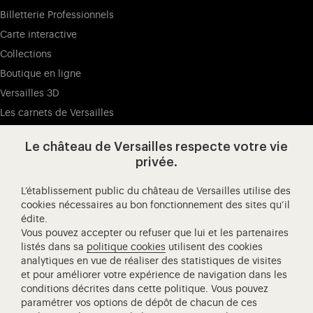
Billetterie Professionnels
Carte interactive
Collections
Boutique en ligne
Versailles 3D
Les carnets de Versailles
Presse
Le château de Versailles respecte votre vie
Ressources pédagogiques
privée.
L’établissement public du château de Versailles utilise des
Visitez notre Facebook (ouverture dans un nouvel onglet
Visitez notre X (ouverture dans un nouvel ongle
Visitez notre Instagram (ouverture d
Visitez notre YouTube (ouv
Visitez notre W
Visi
cookies nécessaires au bon fonctionnement des sites qu’il
édite.
Château de Versailles Spectacles
Vous pouvez accepter ou refuser que lui et les partenaires
L'Opéra royal de Versailles
listés dans sa
politique cookies
utilisent des cookies
analytiques en vue de réaliser des statistiques de visites
Centre de recherche du château de Versailles
et pour améliorer votre expérience de navigation dans les
Centre de Musique Baroque de Versailles
conditions décrites dans cette politique. Vous pouvez
paramétrer vos options de dépôt de chacun de ces
Réseau des Résidences Royales Européenne