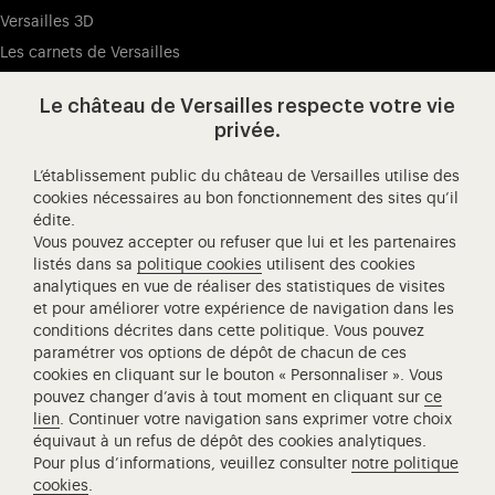
Versailles 3D
Les carnets de Versailles
Presse
Le château de Versailles respecte votre vie
Ressources pédagogiques
privée.
L’établissement public du château de Versailles utilise des
Visitez notre Facebook (ouverture dans un nouvel onglet
Visitez notre X (ouverture dans un nouvel ongle
Visitez notre Instagram (ouverture d
Visitez notre YouTube (ouv
Visitez notre W
Visi
cookies nécessaires au bon fonctionnement des sites qu’il
édite.
Château de Versailles Spectacles
Vous pouvez accepter ou refuser que lui et les partenaires
L'Opéra royal de Versailles
listés dans sa
politique cookies
utilisent des cookies
analytiques en vue de réaliser des statistiques de visites
Centre de recherche du château de Versailles
et pour améliorer votre expérience de navigation dans les
Centre de Musique Baroque de Versailles
conditions décrites dans cette politique. Vous pouvez
paramétrer vos options de dépôt de chacun de ces
Réseau des Résidences Royales Européenne
cookies en cliquant sur le bouton « Personnaliser ». Vous
Société des Amis de Versailles
pouvez changer d’avis à tout moment en cliquant sur
ce
Académie équestre nationale du domaine de Versailles
lien
. Continuer votre navigation sans exprimer votre choix
équivaut à un refus de dépôt des cookies analytiques.
Campus Versailles
Pour plus d’informations, veuillez consulter
notre politique
cookies
.