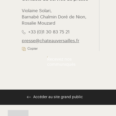
Violaine Solari, ​
Barnabé Chalmin Doré de Nion,
Rosalie Mouzard
+33 (0)1 30 83 75 21
presse@chateauversailles.fr
Copier
Recevez nos
communiqués
Accéder au site grand public