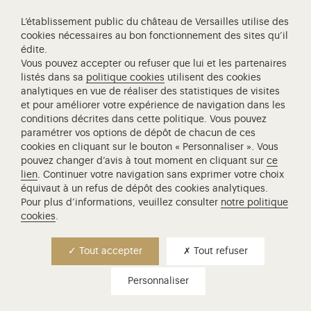
Intranet
L’établissement public du château de Versailles utilise des
cookies nécessaires au bon fonctionnement des sites qu’il
Contact
édite.
Newsletter
Vous pouvez accepter ou refuser que lui et les partenaires
Offres d'emploi
listés dans sa
politique cookies
utilisent des cookies
analytiques en vue de réaliser des statistiques de visites
Privatisations et tournages
et pour améliorer votre expérience de navigation dans les
Concessions
conditions décrites dans cette politique. Vous pouvez
paramétrer vos options de dépôt de chacun de ces
Licences de marque
cookies en cliquant sur le bouton « Personnaliser ». Vous
Aide et accessibilité
pouvez changer d’avis à tout moment en cliquant sur
ce
Accessibilité : Partiellement conforme
lien
. Continuer votre navigation sans exprimer votre choix
équivaut à un refus de dépôt des cookies analytiques.
Marchés Publics
Pour plus d’informations, veuillez consulter
notre politique
Crédits
cookies
.
Mentions légales
Contact presse
Données personnelles
Tout accepter
Tout refuser
+33 (0)1 30 83 75 21
presse@chateauversailles.fr
Copier
Gestion des cookies
Personnaliser
Recevez nos communiqués
Si vous n’êtes pas journaliste, pour tous renseignements,