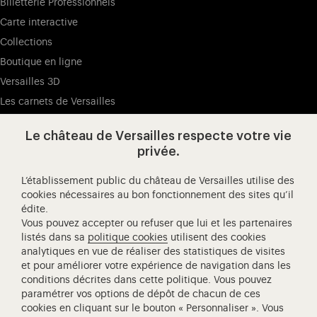
Billetterie Professionnels
Carte interactive
Collections
Boutique en ligne
Versailles 3D
Les carnets de Versailles
Presse
Le château de Versailles respecte votre vie
Ressources pédagogiques
privée.
L’établissement public du château de Versailles utilise des
Visitez notre Facebook (ouverture dans un nouvel onglet
Visitez notre X (ouverture dans un nouvel ongle
Visitez notre Instagram (ouverture d
Visitez notre YouTube (ouv
Visitez notre W
Visi
cookies nécessaires au bon fonctionnement des sites qu’il
édite.
Château de Versailles Spectacles
Vous pouvez accepter ou refuser que lui et les partenaires
L'Opéra royal de Versailles
listés dans sa
politique cookies
utilisent des cookies
analytiques en vue de réaliser des statistiques de visites
Centre de recherche du château de Versailles
et pour améliorer votre expérience de navigation dans les
Centre de Musique Baroque de Versailles
conditions décrites dans cette politique. Vous pouvez
paramétrer vos options de dépôt de chacun de ces
Réseau des Résidences Royales Européenne
cookies en cliquant sur le bouton « Personnaliser ». Vous
Société des Amis de Versailles