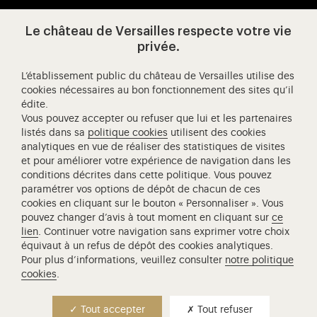
Presse
Le château de Versailles respecte votre vie
Ressources pédagogiques
privée.
L’établissement public du château de Versailles utilise des
Visitez notre Facebook (ouverture dans un nouvel onglet
Visitez notre X (ouverture dans un nouvel ongle
Visitez notre Instagram (ouverture d
Visitez notre YouTube (ouv
Visitez notre W
Visi
cookies nécessaires au bon fonctionnement des sites qu’il
édite.
Château de Versailles Spectacles
Vous pouvez accepter ou refuser que lui et les partenaires
L'Opéra royal de Versailles
listés dans sa
politique cookies
utilisent des cookies
analytiques en vue de réaliser des statistiques de visites
Centre de recherche du château de Versailles
et pour améliorer votre expérience de navigation dans les
Centre de Musique Baroque de Versailles
conditions décrites dans cette politique. Vous pouvez
paramétrer vos options de dépôt de chacun de ces
Réseau des Résidences Royales Européenne
cookies en cliquant sur le bouton « Personnaliser ». Vous
Société des Amis de Versailles
pouvez changer d’avis à tout moment en cliquant sur
ce
Académie équestre nationale du domaine de Versailles
lien
. Continuer votre navigation sans exprimer votre choix
équivaut à un refus de dépôt des cookies analytiques.
Campus Versailles
Pour plus d’informations, veuillez consulter
notre politique
cookies
.
Contact presse
Tout accepter
Tout refuser