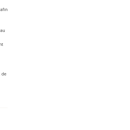
afin
eau
nt
t de