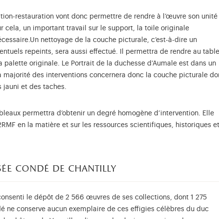
tion-restauration vont donc permettre de rendre à l’œuvre son unité 
 cela, un important travail sur le support, la toile originale
nécessaire.Un nettoyage de la couche picturale, c’est-à-dire un
entuels repeints, sera aussi effectué. Il permettra de rendre au tabl
a palette originale. Le Portrait de la duchesse d’Aumale est dans un
La majorité des interventions concernera donc la couche picturale do
s jauni et des taches.
ableaux permettra d’obtenir un degré homogène d’intervention. Elle
2RMF en la matière et sur les ressources scientifiques, historiques e
sée condé de chantilly
 consenti le dépôt de 2 566 œuvres de ses collections, dont 1 275
dé ne conserve aucun exemplaire de ces effigies célèbres du duc