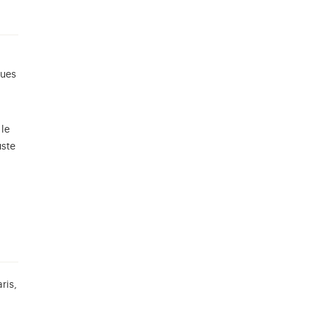
ques
 le
uste
ris,