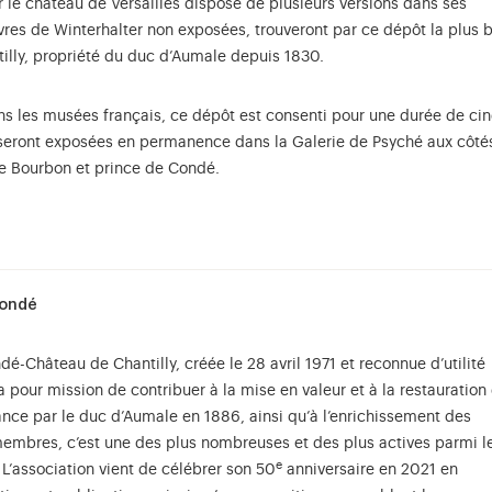
 le château de Versailles dispose de plusieurs versions dans ses
vres de Winterhalter non exposées, trouveront par ce dépôt la plus b
tilly, propriété du duc d’Aumale depuis 1830.
s les musées français, ce dépôt est consenti pour une durée de ci
seront exposées en permanence dans la Galerie de Psyché aux côté
de Bourbon et prince de Condé.
Condé
-Château de Chantilly, créée le 28 avril 1971 et reconnue d’utilité
a pour mission de contribuer à la mise en valeur et à la restauration
rance par le duc d’Aumale en 1886, ainsi qu’à l’enrichissement des
membres, c’est une des plus nombreuses et des plus actives parmi l
e
L’association vient de célébrer son 50
anniversaire en 2021 en