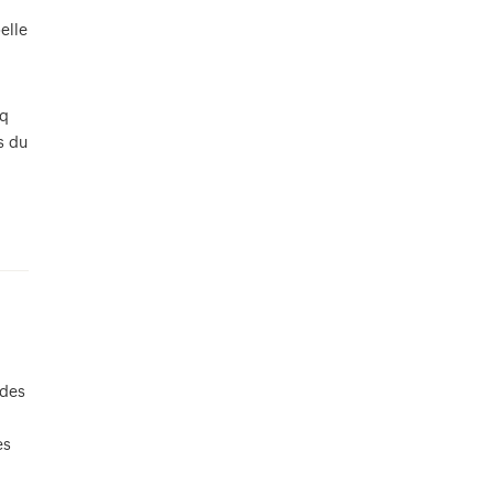
elle
nq
s du
 des
es