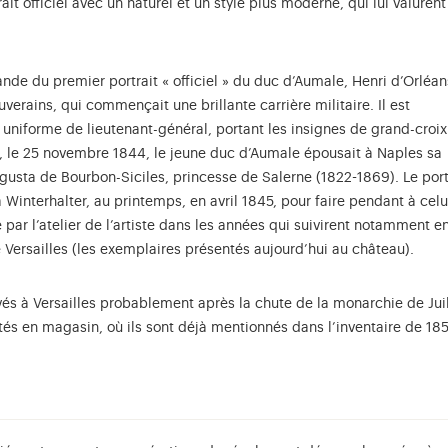
ait officiel avec un naturel et un style plus moderne, qui lui valurent
nde du premier portrait « officiel » du duc d’Aumale, Henri d’Orléan
uverains, qui commençait une brillante carrière militaire. Il est
 uniforme de lieutenant-général, portant les insignes de grand-croix
e, le 25 novembre 1844, le jeune duc d’Aumale épousait à Naples sa
usta de Bourbon-Siciles, princesse de Salerne (1822-1869). Le port
Winterhalter, au printemps, en avril 1845, pour faire pendant à celu
 par l’atelier de l’artiste dans les années qui suivirent notamment e
 Versailles (les exemplaires présentés aujourd’hui au château).
ivés à Versailles probablement après la chute de la monarchie de Juil
estés en magasin, où ils sont déjà mentionnés dans l’inventaire de 18