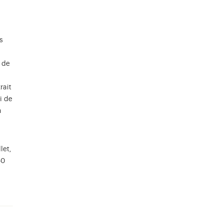
s
 de
rait
i de
n
let,
50