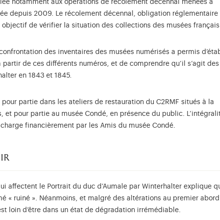
t liée notamment aux opérations de récolement décennal menées à
sée depuis 2009. Le récolement décennal, obligation réglementaire
objectif de vérifier la situation des collections des musées français
 confrontation des inventaires des musées numérisés a permis d’étab
 partir de ces différents numéros, et de comprendre qu’il s’agit des
lter en 1843 et 1845.
pour partie dans les ateliers de restauration du C2RMF situés à la
s, et pour partie au musée Condé, en présence du public. L’intégrali
en charge financièrement par les Amis du musée Condé.
nir
 affectent le Portrait du duc d’Aumale par Winterhalter explique qu
mé « ruiné ». Néanmoins, et malgré des altérations au premier abord
st loin d’être dans un état de dégradation irrémédiable.