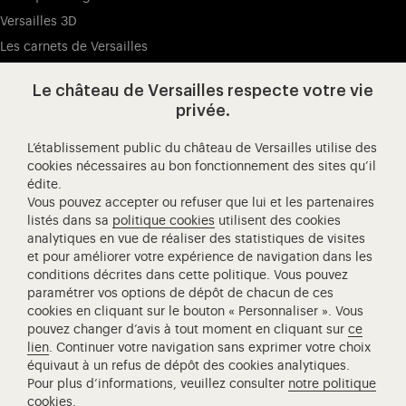
Versailles 3D
Les carnets de Versailles
Presse
Le château de Versailles respecte votre vie
Ressources pédagogiques
privée.
L’établissement public du château de Versailles utilise des
Visitez notre Facebook (ouverture dans un nouvel onglet
Visitez notre X (ouverture dans un nouvel ongle
Visitez notre Instagram (ouverture d
Visitez notre YouTube (ouv
Visitez notre W
Visi
cookies nécessaires au bon fonctionnement des sites qu’il
édite.
Château de Versailles Spectacles
Vous pouvez accepter ou refuser que lui et les partenaires
L'Opéra royal de Versailles
listés dans sa
politique cookies
utilisent des cookies
analytiques en vue de réaliser des statistiques de visites
Centre de recherche du château de Versailles
et pour améliorer votre expérience de navigation dans les
Centre de Musique Baroque de Versailles
conditions décrites dans cette politique. Vous pouvez
paramétrer vos options de dépôt de chacun de ces
Réseau des Résidences Royales Européenne
cookies en cliquant sur le bouton « Personnaliser ». Vous
Société des Amis de Versailles
pouvez changer d’avis à tout moment en cliquant sur
ce
Académie équestre nationale du domaine de Versailles
lien
. Continuer votre navigation sans exprimer votre choix
équivaut à un refus de dépôt des cookies analytiques.
Campus Versailles
Pour plus d’informations, veuillez consulter
notre politique
cookies
.