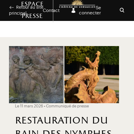
Aller au contenu principal
Personnaliser les cookies
Espace
Retour au site
Se
Contact
connecter
principal
presse
Ouvri
Le 11 mars 2026 • Communiqué de presse
restauration du