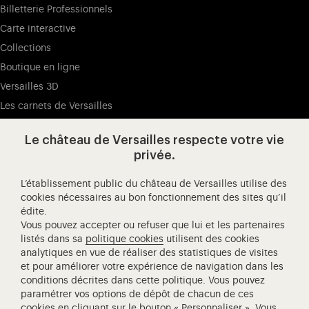
Billetterie Professionnels
Carte interactive
Collections
Boutique en ligne
Versailles 3D
Les carnets de Versailles
Presse
Le château de Versailles respecte votre vie
Ressources pédagogiques
privée.
L’établissement public du château de Versailles utilise des
Visitez notre Facebook (ouverture dans un nouvel onglet
Visitez notre X (ouverture dans un nouvel ongle
Visitez notre Instagram (ouverture d
Visitez notre YouTube (ouv
Visitez notre W
Visi
cookies nécessaires au bon fonctionnement des sites qu’il
édite.
Château de Versailles Spectacles
Vous pouvez accepter ou refuser que lui et les partenaires
L'Opéra royal de Versailles
listés dans sa
politique cookies
utilisent des cookies
analytiques en vue de réaliser des statistiques de visites
Centre de recherche du château de Versailles
et pour améliorer votre expérience de navigation dans les
Centre de Musique Baroque de Versailles
conditions décrites dans cette politique. Vous pouvez
paramétrer vos options de dépôt de chacun de ces
Réseau des Résidences Royales Européenne
cookies en cliquant sur le bouton « Personnaliser ». Vous