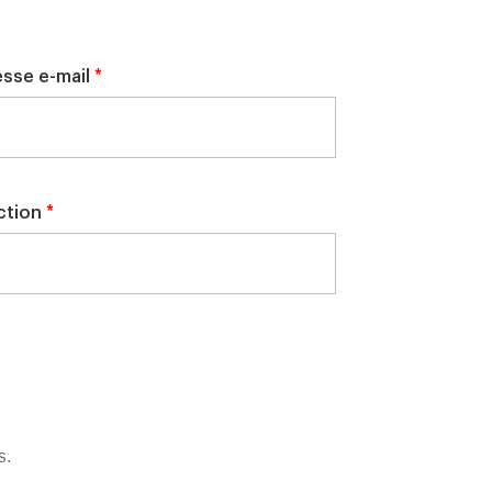
esse e-mail
*
ction
*
s.