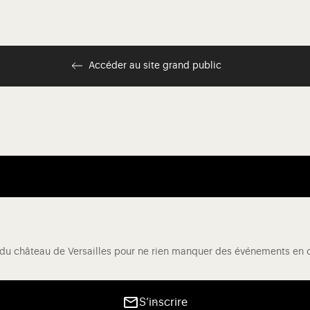
Accéder au site grand public
 du château de Versailles pour ne rien manquer des événements en co
S’inscrire