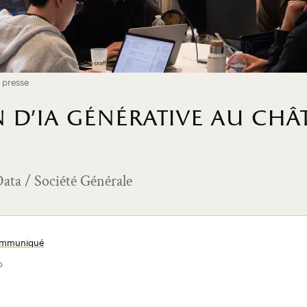
 presse
 d'ia générative au châ
Data / Société Générale
communiqué
o