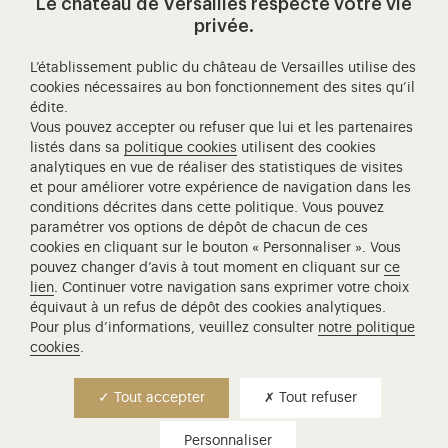
Le château de Versailles respecte votre vie
Ressources pédagogiques
privée.
L’établissement public du château de Versailles utilise des
Visitez notre Facebook (ouverture dans un nouvel onglet
Visitez notre X (ouverture dans un nouvel ongle
Visitez notre Instagram (ouverture d
Visitez notre YouTube (ouv
Visitez notre W
Visi
cookies nécessaires au bon fonctionnement des sites qu’il
édite.
Château de Versailles Spectacles
Vous pouvez accepter ou refuser que lui et les partenaires
L'Opéra royal de Versailles
listés dans sa
politique cookies
utilisent des cookies
analytiques en vue de réaliser des statistiques de visites
Centre de recherche du château de Versailles
et pour améliorer votre expérience de navigation dans les
Centre de Musique Baroque de Versailles
conditions décrites dans cette politique. Vous pouvez
paramétrer vos options de dépôt de chacun de ces
Réseau des Résidences Royales Européenne
cookies en cliquant sur le bouton « Personnaliser ». Vous
Société des Amis de Versailles
pouvez changer d’avis à tout moment en cliquant sur
ce
Académie équestre nationale du domaine de Versailles
lien
. Continuer votre navigation sans exprimer votre choix
équivaut à un refus de dépôt des cookies analytiques.
Campus Versailles
Pour plus d’informations, veuillez consulter
notre politique
cookies
.
Contact presse
Tout accepter
Tout refuser
+33 (0)1 30 83 75 21
presse@chateauversailles.fr
Copier
Personnaliser