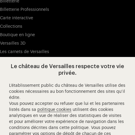
Billetterie
Billetterie Professionnels
Carte interactive
Collections
Boutique en ligne
Versailles 3D
Les carnets de Versailles
Presse
Le château de Versailles respecte votre vie
Ressources pédagogiques
privée.
L’établissement public du château de Versailles utilise des
Visitez notre Facebook (ouverture dans un nouvel onglet
Visitez notre X (ouverture dans un nouvel ongle
Visitez notre Instagram (ouverture d
Visitez notre YouTube (ouv
Visitez notre W
Visi
cookies nécessaires au bon fonctionnement des sites qu’il
édite.
Château de Versailles Spectacles
Vous pouvez accepter ou refuser que lui et les partenaires
L'Opéra royal de Versailles
listés dans sa
politique cookies
utilisent des cookies
analytiques en vue de réaliser des statistiques de visites
Centre de recherche du château de Versailles
et pour améliorer votre expérience de navigation dans les
Centre de Musique Baroque de Versailles
conditions décrites dans cette politique. Vous pouvez
paramétrer vos options de dépôt de chacun de ces
Réseau des Résidences Royales Européenne