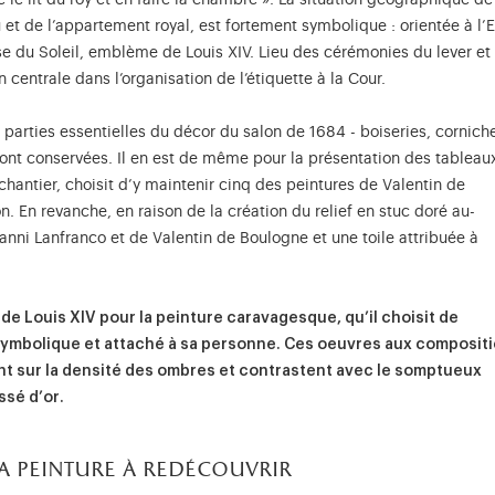
 le lit du roy et en faire la chambre ». La situation géographique de
t de l’appartement royal, est fortement symbolique : orientée à l’E
rse du Soleil, emblème de Louis XIV. Lieu des cérémonies du lever et
centrale dans l’organisation de l’étiquette à la Cour.
parties essentielles du décor du salon de 1684 - boiseries, cornich
sont conservées. Il en est de même pour la présentation des tableau
e chantier, choisit d’y maintenir cinq des peintures de Valentin de
. En revanche, en raison de la création du relief en stuc doré au-
anni Lanfranco et de Valentin de Boulogne et une toile attribuée à
de Louis XIV pour la peinture caravagesque, qu’il choisit de
symbolique et attaché à sa personne. Ces oeuvres aux composit
ent sur la densité des ombres et contrastent avec le somptueux
ssé d’or.
a peinture à redécouvrir