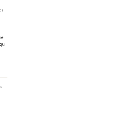
es
re
qui
es