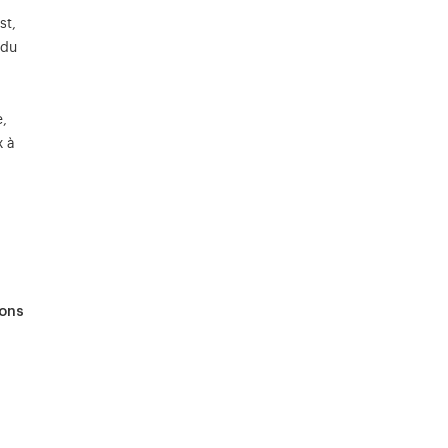
st,
 du
e,
x à
ions