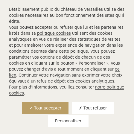
Rendez-vous à l'
Aile des Ministres Nord
.
L’établissement public du château de Versailles utilise des
Gratuité
cookies nécessaires au bon fonctionnement des sites qu’il
Gratuit pour les enfants de moins de 10 ans. Tarif r
Dates
édite.
Vous pouvez accepter ou refuser que lui et les partenaires
Voir les dates
listés dans sa
politique cookies
utilisent des cookies
analytiques en vue de réaliser des statistiques de visites
10 €
et pour améliorer votre expérience de navigation dans les
Réserver
conditions décrites dans cette politique. Vous pouvez
paramétrer vos options de dépôt de chacun de ces
Ce tarif s'applique en plus
cookies en cliquant sur le bouton « Personnaliser ». Vous
du
droit d'entrée
pouvez changer d’avis à tout moment en cliquant sur
ce
lien
. Continuer votre navigation sans exprimer votre choix
Accessibl
Access
équivaut à un refus de dépôt des cookies analytiques.
Pour plus d’informations, veuillez consulter
notre politique
cookies
.
Tout accepter
Tout refuser
visite guidée - le petit
Personnaliser
trianon de marie-