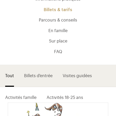
Billets & tarifs
Parcours & conseils
En famille
Sur place
FAQ
Tout
Billets d'entrée
Visites guidées
)
uvel onglet)
n nouvel onglet)
dans fenêtre modale)
otion de l'application (ouverture dans un nouvel onglet)
Activités famille
Activités 18-25 ans