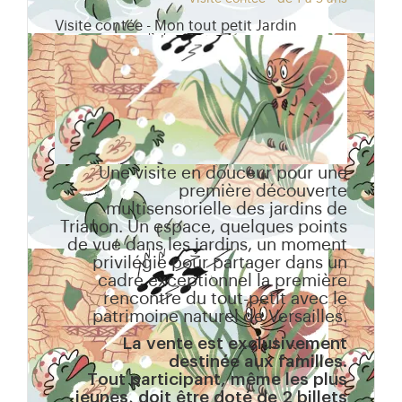
Visite contée - Mon tout petit Jardin
Une visite en douceur pour une
première découverte
multisensorielle des jardins de
Trianon. Un espace, quelques points
de vue dans les jardins, un moment
privilégié pour partager dans un
cadre exceptionnel la première
rencontre du tout-petit avec le
patrimoine naturel de Versailles.
La vente est exclusivement
destinée aux familles.
Tout participant, même les plus
jeunes, doit être doté de 2 billets