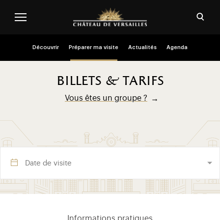
Aller au contenu principal
Personnaliser les cookies
Ouvri
Menu header second niveau (FR)
Découvrir
Préparer ma visite
Actualités
Agenda
billets & tarifs
Vous êtes un groupe ?
Visite section (FR)
Informations pratiques