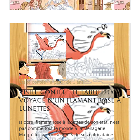
Visite contée - à partir de 3 ans
visite contée - le fabuleux
voyage d’un flamant rose à
lunettes
Isidore, flamant rose à lunettes de son état, n'est
pas comme tout le monde à la Ménagerie.
Malgré les avertissements de ses colocataires