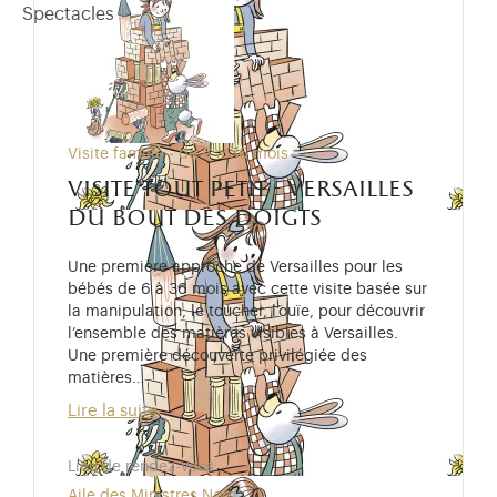
Spectacles
Visite famille - de 6 à 36 mois
visite tout petit - versailles
du bout des doigts
Une première approche de Versailles pour les
bébés de 6 à 36 mois avec cette visite basée sur
la manipulation, le toucher, l’ouïe, pour découvrir
l’ensemble des matières visibles à Versailles.
Une première découverte privilégiée des
matières…
Lire la suite
Lieu de rendez-vous
Aile des Ministres Nord