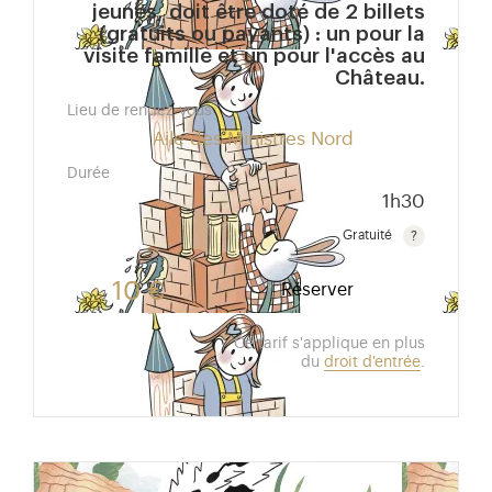
jeunes, doit être doté de 2 billets
(gratuits ou payants) : un pour la
visite famille et un pour l'accès au
Château.
Lieu de rendez-vous
Aile des Ministres Nord
Durée
1h30
Gratuité
Gratuit pour les enfants de moins de 10 ans.Tarif ré
10 €
Réserver
Ce tarif s'applique en plus
du
droit d'entrée
.