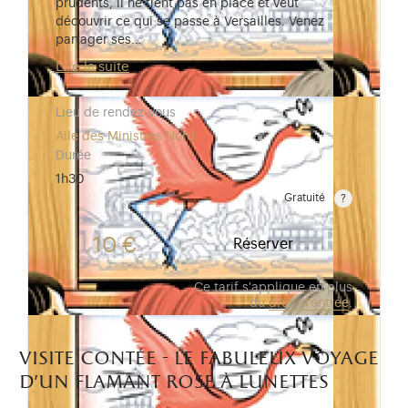
prudents, il ne tient pas en place et veut
découvrir ce qui se passe à Versailles. Venez
partager ses…
Lire la suite
Lieu de rendez-vous
Aile des Ministres Nord
Durée
1h30
Gratuité
Gratuit pour les enfants de moins de 10 ans.Tarif ré
10 €
Réserver
Ce tarif s'applique en plus
du
droit d'entrée
.
visite contée - le fabuleux voyage
d’un flamant rose à lunettes