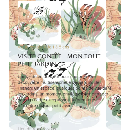
Visite contée - de 1 à 5 ans
visite contée - mon tout
petit jardin
Une visite en douceur pour une première
découverte multisensorielle des jardins de
Trianon. Un espace, quelques points de vue dans
les jardins, un moment privilégié pour partager
dans un cadre exceptionnel la première
rencontre du tout-petit avec…
Lire la suite
Lieu de rendez-vous