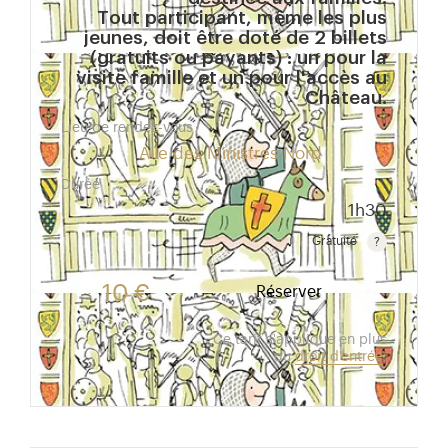
Tout participant, même les plus
jeunes, doit être doté de 2 billets
(gratuits ou payants) : un pour la
visite famille et un pour l'accès au
Château.
Lieu de rendez-vous
Aile des Ministres Nord
Durée
1h30
Gratuité
Gratuit pour les enfants de moins de 10 ans.Tarif ré
10 €
Réserver
Ce tarif s'applique en plus
du
droit d'entrée
.