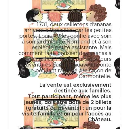
1731, deux œilletons d’ananas
arrivent à Versailles par les petites
portes. Louis XV les confie avec soin
à son jardinier Le Normand et à son
espiègle petite assistante. Mais
comment faire pousser des ananas à
Versailles ? Venez partager leurs
aventures dans ce nouveau conte
pétillant raconté à la façon de
Carmontelle.
La vente est exclusivement
destinée aux familles.
Tout participant, même les plus
jeunes, doit être doté de 2 billets
(gratuits ou payants) : un pour la
visite famille et un pour l'accès au
Château.
Lieu de rendez-vous