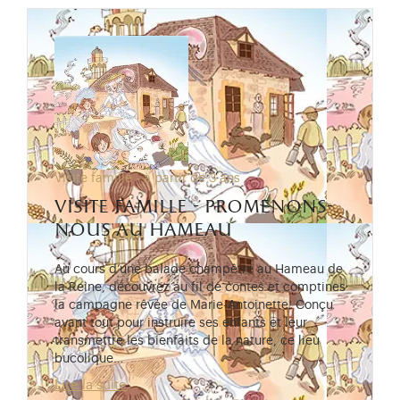
Visite famille - à partir de 3 ans
visite famille - promenons-
nous au hameau
Au cours d’une balade champêtre au Hameau de
la Reine, découvrez au fil de contes et comptines
la campagne rêvée de Marie-Antoinette. Conçu
avant tout pour instruire ses enfants et leur
transmettre les bienfaits de la nature, ce lieu
bucolique…
Lire la suite