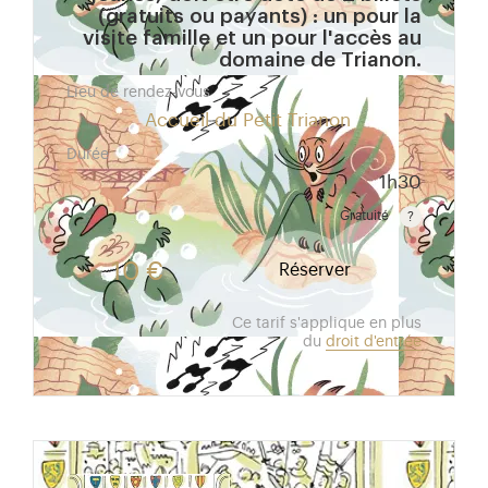
(gratuits ou payants) : un pour la
visite famille et un pour l'accès au
domaine de Trianon.
Lieu de rendez-vous
Accueil du Petit Trianon
Durée
1h30
Gratuité
Gratuit pour les enfants de moins de 10 ans. Tarif r
10 €
Réserver
Ce tarif s'applique en plus
du
droit d'entrée