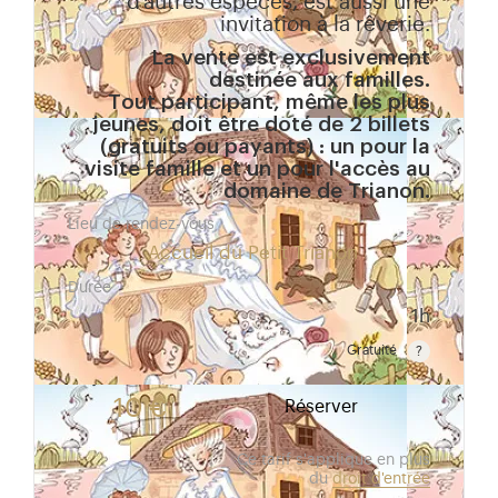
d’autres espèces, est aussi une
invitation à la rêverie.
La vente est exclusivement
destinée aux familles.
Tout participant, même les plus
jeunes, doit être doté de 2 billets
(gratuits ou payants) : un pour la
visite famille et un pour l'accès au
domaine de Trianon.
Lieu de rendez-vous
Accueil du Petit Trianon
Durée
1h
Gratuité
Gratuit pour les enfants de moins de 10 ans. Tarif r
10 €
Réserver
Ce tarif s'applique en plus
du
droit d'entrée