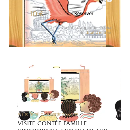
Gratuit pour les enfants de moins de 10 ans.Tarif ré
10 €
Réserver
Ce tarif s'applique en plus
du
droit d'entrée
.
Visite famille - à partir de 3 ans
visite contée famille -