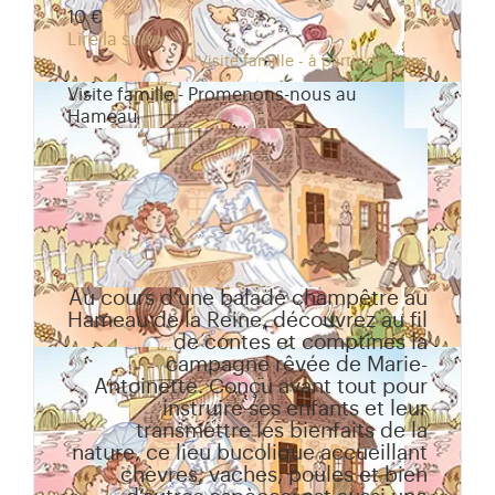
10 €
Lire la suite
Visite famille - à partir de 3 ans
Visite famille - Promenons-nous au
Hameau
Au cours d’une balade champêtre au
Hameau de la Reine, découvrez au fil
de contes et comptines la
campagne rêvée de Marie-
Antoinette. Conçu avant tout pour
instruire ses enfants et leur
transmettre les bienfaits de la
nature, ce lieu bucolique accueillant
chèvres, vaches, poules et bien