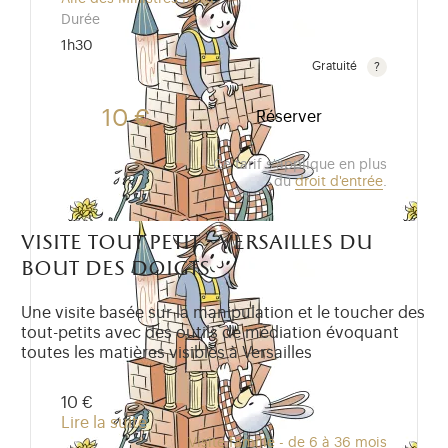
Durée
1h30
Gratuité
Gratuit pour les enfants de moins de 10 ans.Tarif ré
10 €
Réserver
Ce tarif s'applique en plus
du
droit d'entrée
.
visite tout petit - versailles du
bout des doigts
Une visite basée sur la manipulation et le toucher des
tout-petits avec des outils de médiation évoquant
toutes les matières visibles à Versailles
10 €
Lire la suite
Visite famille - de 6 à 36 mois