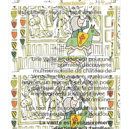
Visite famille - de 1 à 5 ans
Visite famille - Mon tout petit Versailles
Une visite en douceur pour une
première découverte
multisensorielle du château de
Versailles. Un espace, quelques
œuvres, un moment privilégié pour
partager en famille la première
rencontre du tout-petit avec le
patrimoine.
Les tout petits sont invités à venir
accompagnés de leur doudou.
La vente est exclusivement
destinée aux familles.