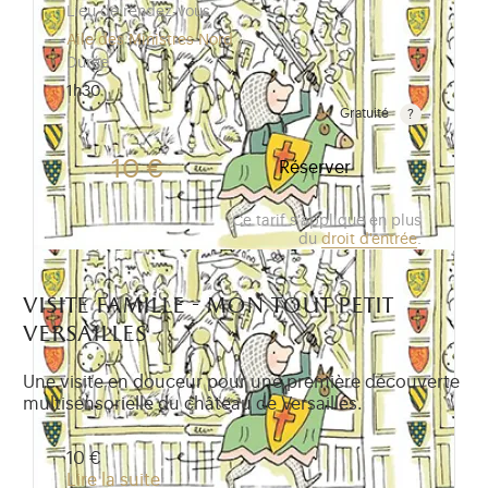
Lieu de rendez-vous
Aile des Ministres Nord
Durée
1h30
Gratuité
Gratuit pour les enfants de moins de 10 ans.Tarif ré
10 €
Réserver
Ce tarif s'applique en plus
du
droit d'entrée
.
visite famille - mon tout petit
versailles
Une visite en douceur pour une première découverte
multisensorielle du château de Versailles.
10 €
Lire la suite