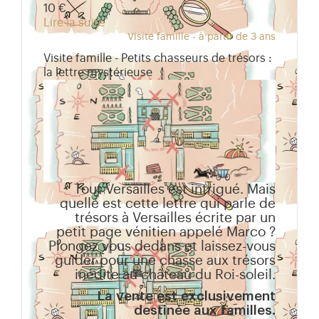
10 €
Lire la suite
Visite famille - à partir de 3 ans
Visite famille - Petits chasseurs de trésors :
la lettre mystérieuse
Tout Versailles est intrigué. Mais
quelle est cette lettre qui parle de
trésors à Versailles écrite par un
petit page vénitien appelé Marco ?
Plongez vous dedans et laissez-vous
guider pour une chasse aux trésors
inédite au château du Roi-soleil.
La vente est exclusivement
destinée aux familles.