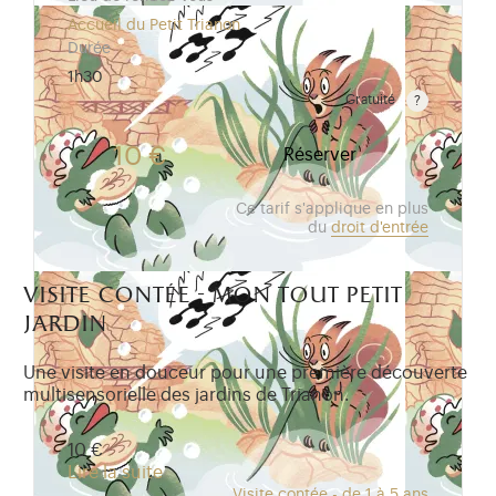
Accueil du Petit Trianon
Durée
1h30
Gratuité
Gratuit pour les enfants de moins de 10 ans. Tarif r
10 €
Réserver
Ce tarif s'applique en plus
du
droit d'entrée
visite contée - mon tout petit
jardin
Une visite en douceur pour une première découverte
multisensorielle des jardins de Trianon.
10 €
Lire la suite
Visite contée - de 1 à 5 ans