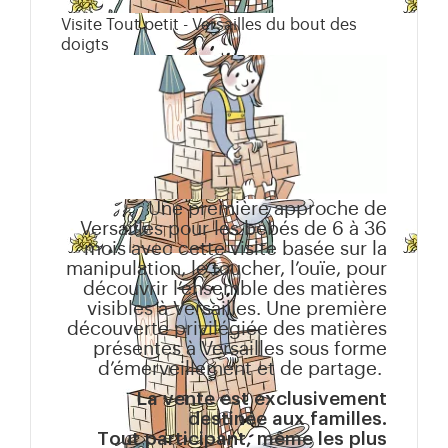
Visite Tout petit - Versailles du bout des
doigts
Une première approche de
Versailles pour les bébés de 6 à 36
mois avec cette visite basée sur la
manipulation, le toucher, l’ouïe, pour
découvrir l’ensemble des matières
visibles à Versailles. Une première
découverte privilégiée des matières
présentes à Versailles sous forme
d’émerveillement et de partage.
La vente est exclusivement
destinée aux familles.
Tout participant, même les plus