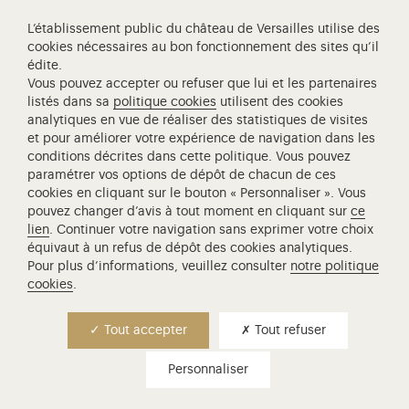
L’établissement public du château de Versailles utilise des
cookies nécessaires au bon fonctionnement des sites qu’il
édite.
Vous pouvez accepter ou refuser que lui et les partenaires
Visite famille - à partir de 5 ans
listés dans sa
politique cookies
utilisent des cookies
analytiques en vue de réaliser des statistiques de visites
visite famille - petites
et pour améliorer votre expérience de navigation dans les
histoires estivales
conditions décrites dans cette politique. Vous pouvez
paramétrer vos options de dépôt de chacun de ces
cookies en cliquant sur le bouton « Personnaliser ». Vous
Petites histoires, secrets bien gardés, anecdotes
pouvez changer d’avis à tout moment en cliquant sur
ce
surprenantes, venez découvrir lors de cette
lien
. Continuer votre navigation sans exprimer votre choix
promenade au hameau de la Reine la vie
équivaut à un refus de dépôt des cookies analytiques.
quotidienne de la Cour, à l'heure estivale. Une
Pour plus d’informations, veuillez consulter
notre politique
incursion en famille dans la vie fourmillante du
cookies
.
domaine de…
Lire la suite
Tout accepter
Tout refuser
Lieu de rendez-vous
Personnaliser
Petit Trianon
Durée