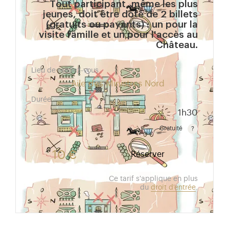
Tout participant, même les plus
jeunes, doit être doté de 2 billets
(gratuits ou payants) : un pour la
visite famille et un pour l'accès au
Château.
Lieu de rendez-vous
Aile des Ministres Nord
Durée
1h30
Gratuité
Gratuit pour les enfants de moins de 10 ans.Tarif ré
10 €
Réserver
Ce tarif s'applique en plus
du
droit d'entrée
.