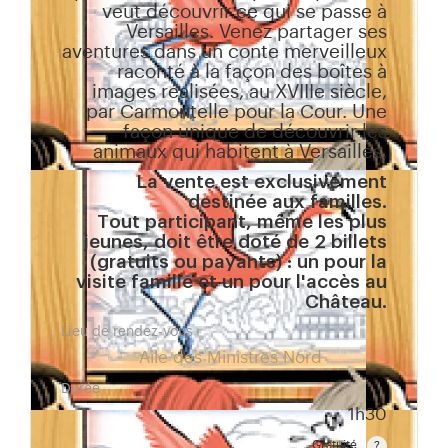
veut découvrir ce qui se passe à
Versailles. Venez partager ses
aventures dans un conte merveilleux
raconté à la façon des boîtes à
images réalisées, au XVIIIe siècle,
par Carmontelle pour la Cour. Une
façon unique de découvrir les
animaux qui habitent à Versailles.
La vente est exclusivement
destinée aux familles.
Tout participant, même les plus
jeunes, doit être doté de 2 billets
(gratuits ou payants) : un pour la
visite famille et un pour l'accès au
Château.
Lieu de rendez-vous
Aile des Ministres Nord
Durée
1h30
Gratuité