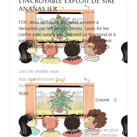
l'incroyable exploit de sire
ananas ier
1731, deux œilletons d’ananas arrivent à
Versailles par les petites portes. Louis XV les
confie avec soin à son jardinier Le Normand et à
son espiègle petite assistante. Mais comment
faire pousser des ananas à Versailles ? Venez…
Lire la suite
Lieu de rendez-vous
Aile des Ministres Nord
Durée
1h30
Gratuité
Gratuit pour les enfants de moins de 10 ans. Tarif r
10 €
Réserver
Ce tarif s'applique en plus
du
droit d'entrée
.