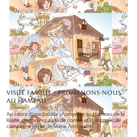
Lieu de rendez-vous
Accueil du Petit Trianon
Durée
1h
Gratuité
Gratuit pour les enfants de moins de 10 ans. Tarif r
10 €
Réserver
Ce tarif s'applique en plus
du
droit d'entrée
visite famille - promenons-nous
au hameau
Au cours d’une balade champêtre au Hameau de la
Reine, découvrez au fil de contes et comptines la
campagne rêvée de Marie-Antoinette.