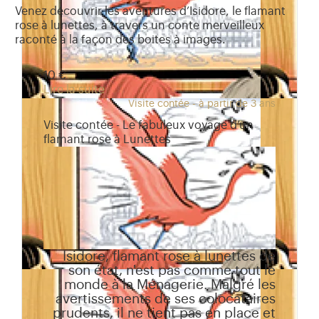
Venez découvrir les aventures d’Isidore, le flamant
rose à lunettes, à travers un conte merveilleux
raconté à la façon des boites à images.
10 €
Lire la suite
Visite contée - à partir de 3 ans
Visite contée - Le fabuleux voyage d’un
flamant rose à Lunettes
Isidore, flamant rose à lunettes de
son état, n'est pas comme tout le
monde à la Ménagerie. Malgré les
avertissements de ses colocataires
prudents, il ne tient pas en place et