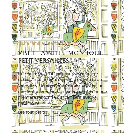
Visite famille - de 1 à 5 ans
visite famille - mon tout
petit versailles
Une visite en douceur pour une première
découverte multisensorielle du château de
Versailles. Un espace, quelques œuvres, un
moment privilégié pour partager en famille la
première rencontre du tout-petit avec le
patrimoine.
Les tout petits…
Lire la suite