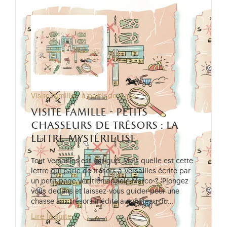
Visite famille - à partir de 3 ans
visite famille - petits
chasseurs de trésors : la
lettre mystérieuse
Tout Versailles est intrigué. Mais quelle est cette
lettre qui parle de trésors à Versailles écrite par
un petit page vénitien appelé Marco ? Plongez
vous dedans et laissez-vous guider pour une
chasse aux trésors inédite au château du…
Lire la suite