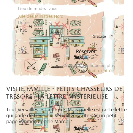
Lieu de rendez-vous
Aile des Ministres Nord
Durée
1h30
Gratuité
Gratuit pour les enfants de moins de 10 ans.Tarif ré
10 €
Réserver
Ce tarif s'applique en plus
du
droit d'entrée
.
visite famille - petits chasseurs de
trésors : la lettre mystérieuse
Tout Versailles est intrigué. Mais quelle est cette lettre
qui parle de trésors à Versailles écrite par un petit
page vénitien appelé Marco ?