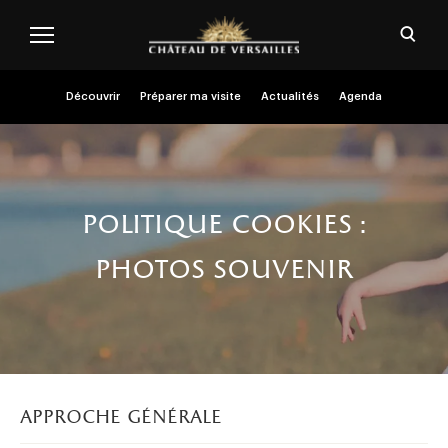
Aller au contenu principal
Personnaliser les cookies
Ouvri
Menu header second niveau (FR)
Découvrir
Préparer ma visite
Actualités
Agenda
politique cookies :
photos souvenir
approche générale