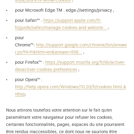
vista/Block-or-allow-cookies
;
pour Microsoft Edge TM : edge://settings/privacy ;
pour Safari™ :
https://support.apple.com/fr-
fr/guide/safari/manage-cookies-and-website…
;
pour
Chrome™:
http://support.google.com/chrome/bin/answe
r.py?hl=fr&hlrm=en&answer=956…
;
pour Firefox™ :
https://support.mozilla.org/fr/kb/activer-
desactiver-cookies-preferences
;
pour Opera™ :
http://help.opera.com/Windows/10.20/fr/cookies.html.&
nbsp
;
Nous attirons toutefois votre attention sur le fait qu’en
paramétrant votre navigateur pour refuser les cookies,
certaines fonctionnalités, pages, espaces du site pourraient
être rendus inaccessibles, ce dont nous ne saurions être