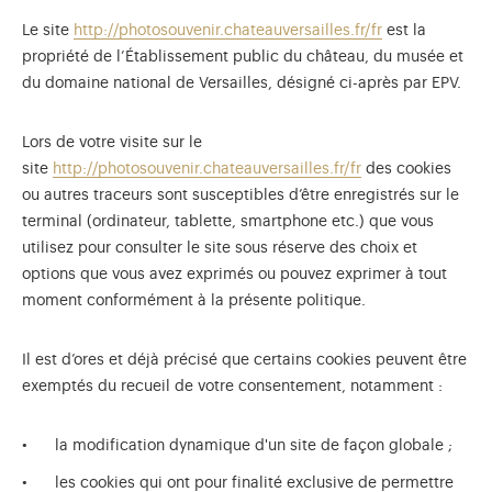
Le site
http://photosouvenir.chateauversailles.fr/fr
est la
propriété de l’Établissement public du château, du musée et
du domaine national de Versailles, désigné ci-après par EPV.
Lors de votre visite sur le
site
http://photosouvenir.chateauversailles.fr/fr
des cookies
ou autres traceurs sont susceptibles d’être enregistrés sur le
terminal (ordinateur, tablette, smartphone etc.) que vous
utilisez pour consulter le site sous réserve des choix et
options que vous avez exprimés ou pouvez exprimer à tout
moment conformément à la présente politique.
Il est d’ores et déjà précisé que certains cookies peuvent être
exemptés du recueil de votre consentement, notamment :
)
uvel onglet)
n nouvel onglet)
dans fenêtre modale)
otion de l'application (ouverture dans un nouvel onglet)
la modification dynamique d'un site de façon globale ;
les cookies qui ont pour finalité exclusive de permettre