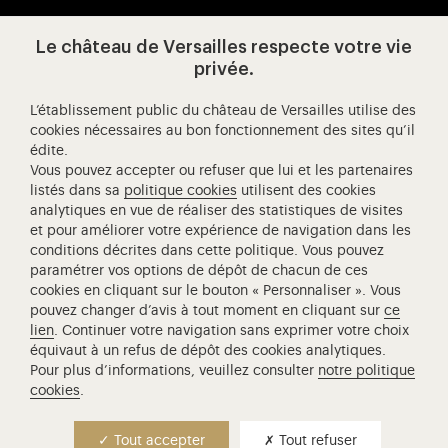
Le château de Versailles respecte votre vie
Visitez notre page de
Visitez notre Instagram (ouvertur
Visitez notre WeChat (ou
Visitez notre Facebook (ouverture dans 
Visitez notre X (ouverture dans un no
Visitez notre YouTube (ouvert
privée.
L’établissement public du château de Versailles utilise des
cookies nécessaires au bon fonctionnement des sites qu’il
édite.
Château de Versailles Spectacles
Vous pouvez accepter ou refuser que lui et les partenaires
L'Opéra royal de Versailles
listés dans sa
politique cookies
utilisent des cookies
analytiques en vue de réaliser des statistiques de visites
Centre de recherche du château de Versailles
et pour améliorer votre expérience de navigation dans les
Centre de Musique Baroque de Versailles
conditions décrites dans cette politique. Vous pouvez
paramétrer vos options de dépôt de chacun de ces
Réseau des Résidences Royales Européenne
cookies en cliquant sur le bouton « Personnaliser ». Vous
Société des Amis de Versailles
pouvez changer d’avis à tout moment en cliquant sur
ce
Académie équestre nationale du domaine de Versailles
lien
. Continuer votre navigation sans exprimer votre choix
équivaut à un refus de dépôt des cookies analytiques.
Campus Versailles
Pour plus d’informations, veuillez consulter
notre politique
cookies
.
Tout accepter
Tout refuser