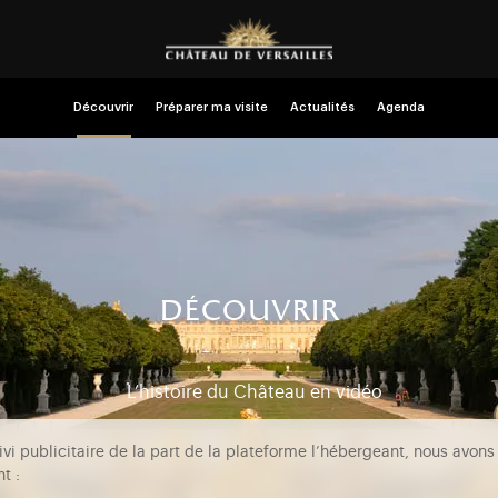
Découvrir
Préparer ma visite
Actualités
Agenda
découvrir
L’histoire du Château en vidéo
vi publicitaire de la part de la plateforme l’hébergeant, nous avons
t :