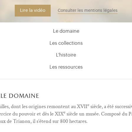
Lire la vidéo
Consulter les mentions légales
Le domaine
Les collections
L'histoire
Les ressources
le domaine
e
illes, dont les origines remontent au XVII
siècle, a été success
e
xercice du pouvoir et dès le XIX
siècle un musée. Composé du Pa
aux de Trianon, il s’étend sur 800 hectares.