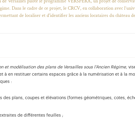
u de Versailles pilote le programme VERSPERA, un projet de conservat
gime. Dans le cadre de ce projet, le CRCV, en collaboration avec l’unive
rmettant de localiser et d'identifier les anciens locataires du château d
n et modélisation des plans de Versailles sous l’Ancien Régime
, vi
t à en restituer certains espaces grâce à la numérisation et à la m
ques :
es des plans, coupes et élévations (formes géométriques, cotes, échel
xtraites de différentes feuilles ;