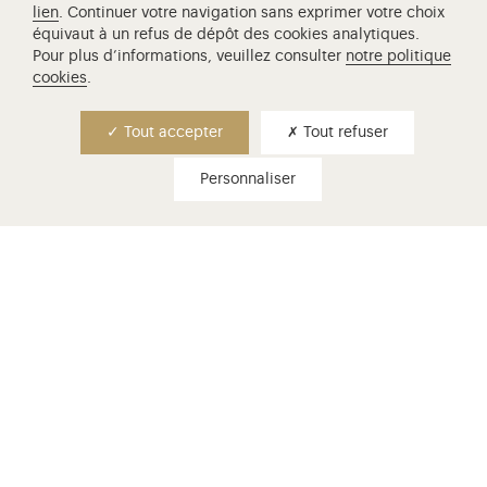
lien
. Continuer votre navigation sans exprimer votre choix
Révolution et prenez part à la création d’un nouveau
parcours de visite au cœur du château de Versailles.
équivaut à un refus de dépôt des cookies analytiques.
Pour plus d’informations, veuillez consulter
notre politique
cookies
.
Tout accepter
Tout refuser
Personnaliser
choisir son billet
Billets d'entrée, visites guidées,
conditions de gratuité...
En savoir plus
venir à versailles