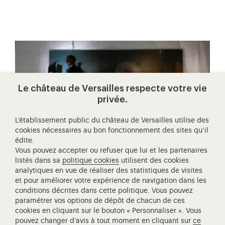
Le château de Versailles respecte votre vie
privée.
L’établissement public du château de Versailles utilise des
cookies nécessaires au bon fonctionnement des sites qu’il
édite.
Vous pouvez accepter ou refuser que lui et les partenaires
listés dans sa
politique cookies
utilisent des cookies
analytiques en vue de réaliser des statistiques de visites
MÉCÉNAT
et pour améliorer votre expérience de navigation dans les
conditions décrites dans cette politique. Vous pouvez
adoptez une œuvre de la galerie
paramétrer vos options de dépôt de chacun de ces
des lumières et de la révolution
cookies en cliquant sur le bouton « Personnaliser ». Vous
pouvez changer d’avis à tout moment en cliquant sur
ce
Devenez mécène de la galerie des Lumières et de la