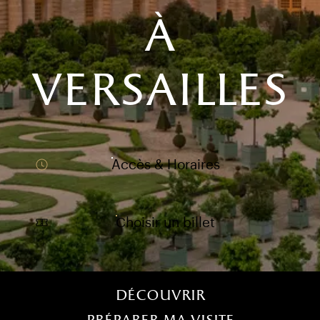
à
versailles
Accès & Horaires
Choisir un billet
)
uvel onglet)
n nouvel onglet)
dans fenêtre modale)
otion de l'application (ouverture dans un nouvel onglet)
Menu home (FR)
Découvrir